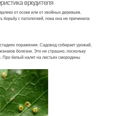
ржавчины
еристика вредителя
едалеко от осоки или от хвойных деревьев.
 борьбу с патологией, пока она не причинила
ба со столбчатой
Борьба с бокальчатой
ржавчиной
ржавчиной
стадиях поражения. Садовод собирает урожай,
ризнаков болезни. Это не страшно, поскольку
е. Про белый налет на листьях смородины