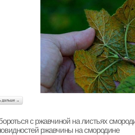
ь дальше →
 бороться с ржавчиной на листьях смород
новидностей ржавчины на смородине