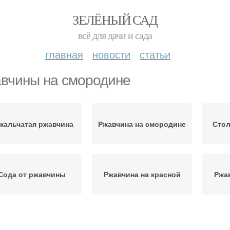
ЗЕЛЁНЫЙ САД
всё для дачи и сада
главная
новости
статьи
вчины на смородине
кальчатая ржавчина
Ржавчина на смородине
Стол
Сода от ржавчины
Ржавчина на красной
Ржа
Смородины от
Ф
орьба с ржавчиной