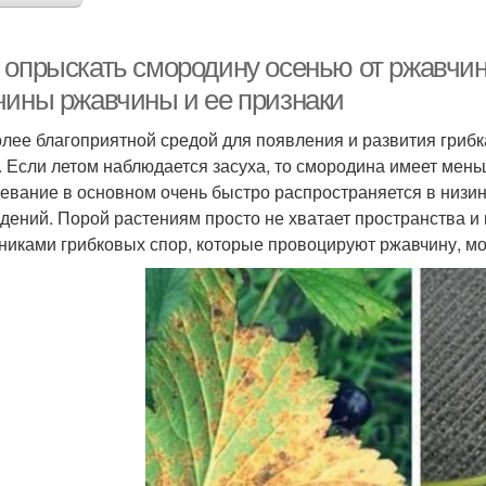
 опрыскать смородину осенью от ржавчин
чины ржавчины и ее признаки
лее благоприятной средой для появления и развития грибка
. Если летом наблюдается засуха, то смородина имеет меньш
евание в основном очень быстро распространяется в низина
дений. Порой растениям просто не хватает пространства и в
никами грибковых спор, которые провоцируют ржавчину, мо