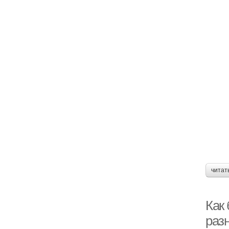
читат
Как
раз