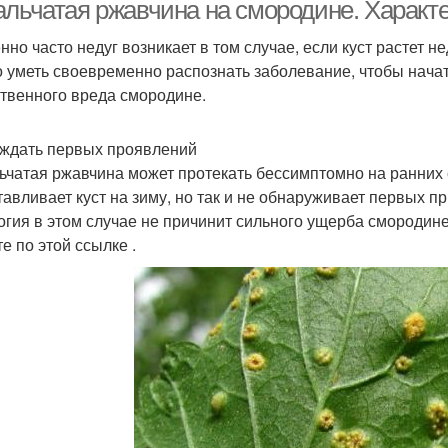
вредителей
альчатая ржавчина на смородине. Характ
нно часто недуг возникает в том случае, если куст растет н
 уметь своевременно распознать заболевание, чтобы начать
Борь
исты на смородине
Пятна на смородине
твенного вреда смородине.
 ждать первых проявлений
ьчатая ржавчина может протекать бессимптомно на ранних 
тавливает куст на зиму, но так и не обнаруживает первых п
огия в этом случае не причинит сильного ущерба смородин
е по этой ссылке .