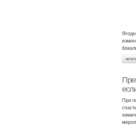
Ягодн
измен
бокал
читат
Пре
есл
При п
спаст
химич
мероп