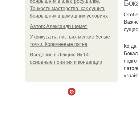
боярышник в электросушилке.
Бок
Тонкости мастерства: как сушить
Особе
боярышник в домашних условиях
Важно
Автор: Александр шемет.
Л
сущес
У фикуса на листьях мелкие белые
точки. Коричневые пятна
Когда
Бокал
Введение в Лекцию № 14:
подго
основные понятия и концепции
патол
узнайт