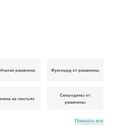
бчатая ржавчина
Фунгицид от ржавчины
Смородины от
вчина на листьях
ржавчины
Показать все
итолавины от
Черная смородина