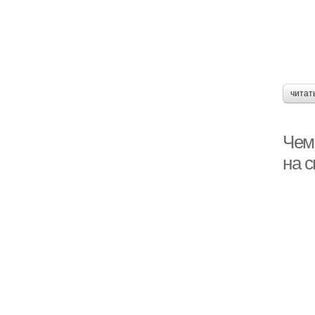
читат
Чем
на 