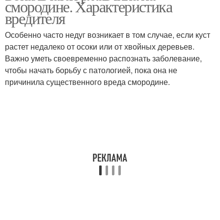
смородине. Характеристика
вредителя
Особенно часто недуг возникает в том случае, если куст
Фитолавины от
растет недалеко от осоки или от хвойных деревьев.
Ржавчина на листьях
ржавчины
Важно уметь своевременно распознать заболевание,
чтобы начать борьбу с патологией, пока она не
причинила существенного вреда смородине.
Листы на смородине
Черная смородина
Борьба с ржавчиной
Пятна на смородине
Фитоспорины от
ржавчины