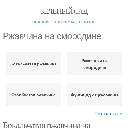
ЗЕЛЁНЫЙ САД
главная
новости
статьи
Ржавчина на смородине
Ржавчины на
Бокальчатая ржавчина
смородине
Столбчатая ржавчина
Фунгицид от ржавчины
Показать все
Бокальчатая ржавчина на
Сода от ржавчины
Ржавчина на красной