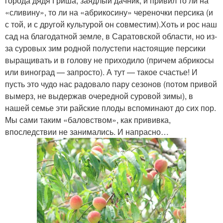
города дядя Гриша, заядлый дачник, и привил то ли на
«сливину», то ли на «абрикосину» череночки персика (и
с той, и с другой культурой он совместим).Хоть и рос наш
сад на благодатной земле, в Саратовской области, но из-
за суровых зим родной полустепи настоящие персики
выращивать и в голову не приходило (причем абрикосы
или виноград — запросто). А тут — такое счастье! И
пусть это чудо нас радовало пару сезонов (потом привой
вымерз, не выдержав очередной суровой зимы), в
нашей семье эти райские плоды вспоминают до сих пор.
Мы сами таким «баловством», как прививка,
впоследствии не занимались. И напрасно…