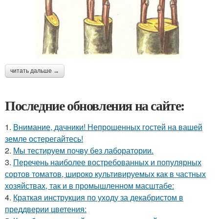
читать дальше →
Последние обновления на сайте:
1.
Внимание, дачники! Непрошенных гостей на вашей
земле остерегайтесь!
2.
Мы тестируем почву без лаборатории.
3.
Перечень наиболее востребованных и популярных
сортов томатов, широко культивируемых как в частных
хозяйствах, так и в промышленном масштабе:
4.
Краткая инструкция по уходу за декабристом в
преддверии цветения: