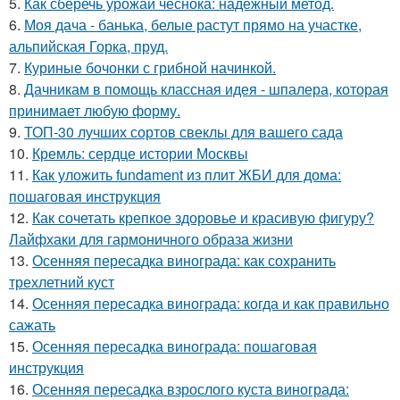
5.
Как сберечь урожай чеснока: надежный метод.
6.
Моя дача - банька, белые растут прямо на участке,
альпийская Горка, пруд.
7.
Куриные бочонки с грибной начинкой.
8.
Дачникам в помощь классная идея - шпалера, которая
принимает любую форму.
9.
ТОП-30 лучших сортов свеклы для вашего сада
10.
Кремль: сердце истории Москвы
11.
Как уложить fundament из плит ЖБИ для дома:
пошаговая инструкция
12.
Как сочетать крепкое здоровье и красивую фигуру?
Лайфхаки для гармоничного образа жизни
13.
Осенняя пересадка винограда: как сохранить
трехлетний куст
14.
Осенняя пересадка винограда: когда и как правильно
сажать
15.
Осенняя пересадка винограда: пошаговая
инструкция
16.
Осенняя пересадка взрослого куста винограда: