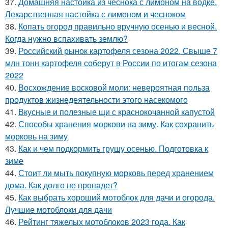
37.
Домашняя настойка из чеснока с лимоном на водке.
Лекарственная настойка с лимоном и чесноком
38.
Копать огород правильно вручную осенью и весной.
Когда нужно вспахивать землю?
39.
Российский рынок картофеля сезона 2022. Свыше 7
млн тонн картофеля соберут в России по итогам сезона
2022
40.
Восхождение восковой моли: невероятная польза
продуктов жизнедеятельности этого насекомого
41.
Вкусные и полезные щи с краснокочанной капустой
42.
Способы хранения моркови на зиму. Как сохранить
морковь на зиму
43.
Как и чем подкормить грушу осенью. Подготовка к
зиме
44.
Стоит ли мыть покупную морковь перед хранением
дома. Как долго не пропадет?
45.
Как выбрать хороший мотоблок для дачи и огорода.
Лучшие мотоблоки для дачи
46.
Рейтинг тяжелых мотоблоков 2023 года. Как