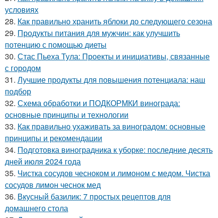
условиях
28.
Как правильно хранить яблоки до следующего сезона
29.
Продукты питания для мужчин: как улучшить
потенцию с помощью диеты
30.
Стас Пьеха Тула: Проекты и инициативы, связанные
с городом
31.
Лучшие продукты для повышения потенциала: наш
подбор
32.
Схема обработки и ПОДКОРМКИ винограда:
основные принципы и технологии
33.
Как правильно ухаживать за виноградом: основные
принципы и рекомендации
34.
Подготовка виноградника к уборке: последние десять
дней июля 2024 года
35.
Чистка сосудов чесноком и лимоном с медом. Чистка
сосудов лимон чеснок мед
36.
Вкусный базилик: 7 простых рецептов для
домашнего стола