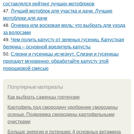
составлялся рейтинг лучших мотоблоков
47.
Лучший мотоблок для участка и дачи. Лучшие
мотоблоки для дачи
48.
Огневка или восковая моль: что выбрать для ухода
за волосами
49.
Чем полить капусту от зеленых гусениц. Капустная
белянка – основной вредитель капусты
50.
Слизни и гусеницы исчезнут. Слизни и гусеницы
пропадут мгновенно: обработайте капусту этой
порошковой смесью
Популярные материалы
Как выбрать саженцы гортензии
Картофель под смородину удобрение смородины
осенью. Подкормка смородины картофельными
очистками
Больше энергии и потенции: 4 основных витамина