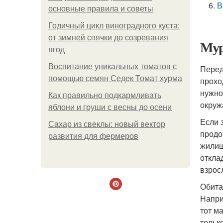
В
основные правила и советы
Годичный цикл виноградного куста:
от зимней спячки до созревания
Мур
ягод
Воспитание уникальных томатов с
Перед
помощью семян Седек Томат хурма
прохо
нужно
Как правильно подкармливать
окруж
яблони и груши с весны до осени
Если 
Сахар из свеклы: новый вектор
продо
развития для фермеров
жилищ
откла
взрос
Обита
Напри
тот м
тольк