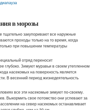
 диапауза
ния в морозы
е тщательно закупоривают все наружные
ваются проходы только на то время, когда
 только при повышении температуры
пециальный отряд переносит
е глубоко. Зимуют муравьи в своем утепленном
хода насекомых на поверхность является
ти. В весенний период жизнедеятельность
ловиях все эти насекомые зимуют по-своему.
ев. Выкормить свое потомство они успевают за
 расселении на север насекомых останавливает
ается глубже, чем на 30 см.