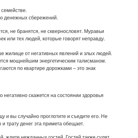
 семействе.
ию денежных сбережений.
ются, не бранятся, не сквернословят. Муравьи
век или тех людей, которые говорят неправду.
ше жилище от негативных явлений и злых людей.
яется мощнейшим энергетическим талисманом.
гаются по квартире дорожками – это знак
Это негативно скажется на состоянии здоровья
щу и вы случайно проглотите и съедите его. Не
ы и трату денег эта примета обещает.
й, ждите нежданных гостей. Гостей также сулят