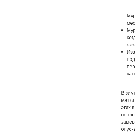
Мур
мес
Мур
ког
еже
Изв
под
пер
как
В зим
матки
этих 
перио
замер
опуск