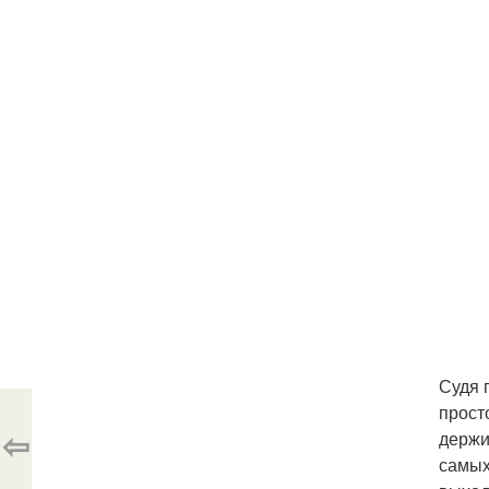
Судя 
прост
⇦
держи
самых