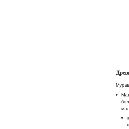
Древ
Мурав
Мат
бол
мал