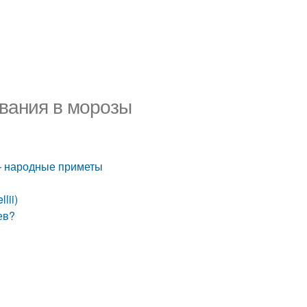
вания в морозы
— народные приметы
lii)
ев?