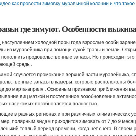
идео как провести зимовку муравьиной колонии и что такое
авьи где зимуют. Особенности выжива
 наступлением холодной поры года взрослые особи заране
ды из муравейника при помощи сухой травы и земли. Откры
 пополнить продовольственные запасы. Но происходит это
ающей среды.
зимой случается промокание верхней части муравейника, с
вольственные запасы в камеры, которые расположены боле
е до марта-апреля . Основным признаком приближения вы
дывание яиц маткой и постепенное возобновление активнос
лых насекомых возобновляется полностью.
ющие в разных регионах и при различных климатических ус
мер, полярным видам приходится зимовать от 7 до 9 месяц
аленький теплый период времени, когда нет снега. В своем
о граница, за которой даже в летнее время почва не прогрев