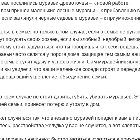
у вас поселились муравьи-древоточцы – к новой работе.
к вам пришли маленькие лесные муравьи – к прибавлению в
а если заглянули черные садовые муравьи – к приумножен
стье в семье, но только в том случае, если в семье не руга
ут покусать своих хозяев, если вы злобный, недобрый чело
тому стоит задуматься, что ты говоришь и как себя ведешь.
авьи часто селятся у порога дома, защищая тем самым ва
екомые сулят удачу и успех в жизни. Сам муравейник явл
и вы увидели, что ваши маленькие соседи строят и передви
двещающий укрепление, объединение семьи.
в коем случае не стоит давить, губить, убивать муравьев. 
ей семьи, принесет потерю и утрату в дом.
ет случиться так, что внезапно муравей попадет к вам в пи
тесь, расстройства желудка у вас не случится, а вот хлопот
да мурашки начинают быстро метаться, суетиться в прихоже