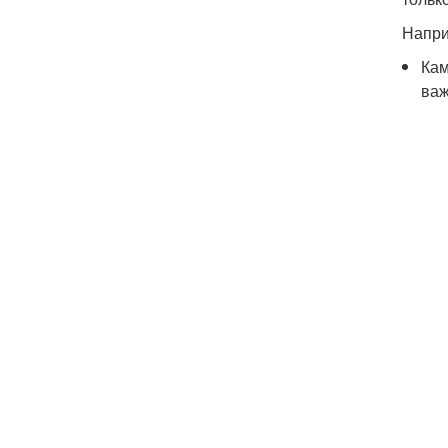
Напри
Кам
важ