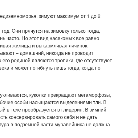
едиземноморья, зимуют максимум от 1 до 2
год. Они прячутся на зимовку только тогда,
нь часто. Но этот вид насекомых все равно
раивая жилища и выкармливая личинок.
зывают – домашний, никогда не проводит
о его родиной являются тропики, где отсутствуют
ка и может погибнуть лишь тогда, когда по
кукливаются, куколки прекращают метаморфозы,
рабочие особи насыщаются выделениями тли. В
ый в теле преобразуется в глицерин. В зимний
сть консервировать самого себя и не дать
тура в подземной части муравейника не должна