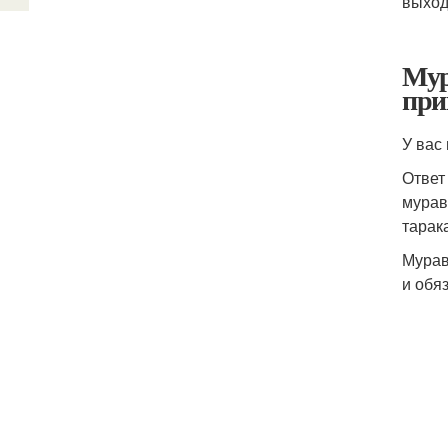
выход
Мур
при
У вас
Ответ
мурав
тарак
Мурав
и обя