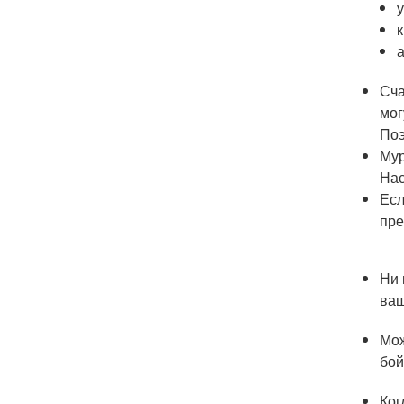
Сча
мог
Поэ
Мур
Нас
Есл
пре
Ни 
ваш
Мож
бой
Ког