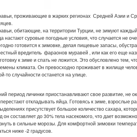
авьи, проживающие в жарких регионах Средней Азии и Ср
яцев.
авьи, обитающие, на территории Турции, не зимуют каждый 
да настают суровые погодные условия, что случается не оче
годно готовится к зимовке, делая пищевые запасы, обуст
естный вредитель фараонов муравей , или как его еще на
готовку к зиме и спать не ложится. Это обусловлено тем, чт
емены климата. Он превосходно проживает в жилище челове
ой-то случайности останется на улице.
ний период личинки приостанавливают свое развитие, не о
 перестают откладывать яйца. Готовясь к зиме, взрослые 
выделениях присутствует большое количество сахара, котор
д он составляет до 30% тела насекомого, что дает возможно
знуть в сильные морозы. Для комфортной зимовки темпера
аться ниже -2 градусов.