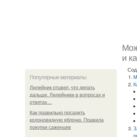
Мож
и к
Сод
М
Популярные материалы
К
Лилейник отцвел, что делать
дальше. Лилейники в вопросах и
ответах…
Как правильно посадить
колоновидную яблоню. Правила
покупки саженцев
З
п