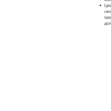
Цве
сво
пре
дол