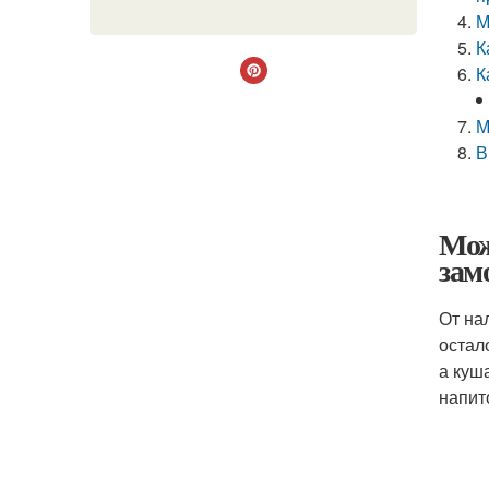
М
К
К
М
В
Мож
зам
От на
остал
а куш
напит