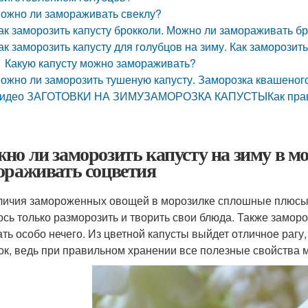
ожно ли замораживать свеклу?
ак заморозить капусту брокколи. Можно ли замораживать бр
ак заморозить капусту для голубцов на зиму. Как заморозит
Какую капусту можно замораживать?
ожно ли заморозить тушеную капусту. Заморозка квашеног
идео ЗАГОТОВКИ НА ЗИМУЗАМОРОЗКА КАПУСТЫКак правиль
но ли заморозить капусту на зиму в мо
ораживать соцветия
личия замороженных овощей в морозилке сплошные плюсы –
ось только разморозить и творить свои блюда. Также заморо
ать особо нечего. Из цветной капусты выйдет отличное раг
ок, ведь при правильном хранении все полезные свойства 