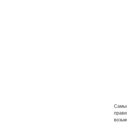
Самым
прави
возьм