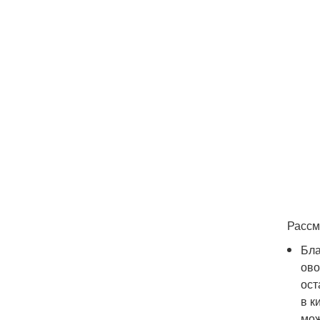
Рассм
Бла
ово
ост
в к
мож