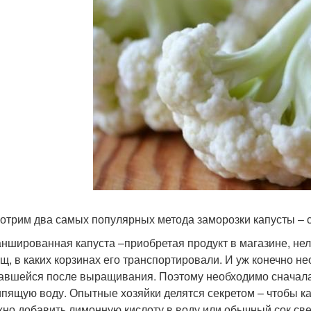
отрим два самых популярных метода заморозки капусты – 
ншированная капуста –приобретая продукт в магазине, нел
щ, в каких корзинах его транспортировали. И уж конечно не
авшейся после выращивания. Поэтому необходимо сначала о
ипящую воду. Опытные хозяйки делятся секретом – чтобы ка
но добавить лимонную кислоту в воду или обычный сок св