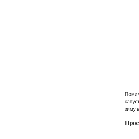
Помим
капус
зиму 
Прос