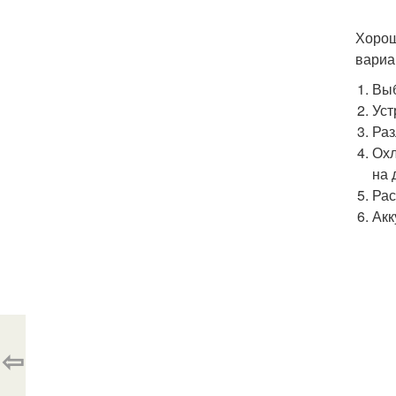
Хорош
вариа
Выб
Уст
Раз
Охл
на 
Рас
Акк
⇦