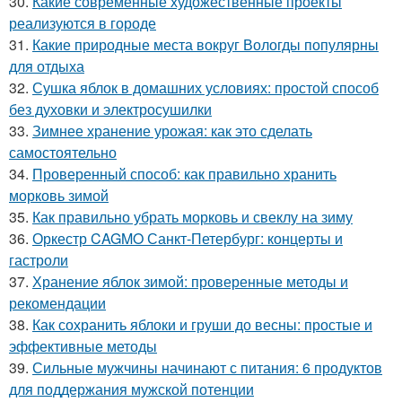
30.
Какие современные художественные проекты
реализуются в городе
31.
Какие природные места вокруг Вологды популярны
для отдыха
32.
Сушка яблок в домашних условиях: простой способ
без духовки и электросушилки
33.
Зимнее хранение урожая: как это сделать
самостоятельно
34.
Проверенный способ: как правильно хранить
морковь зимой
35.
Как правильно убрать морковь и свеклу на зиму
36.
Оркестр CAGMO Санкт-Петербург: концерты и
гастроли
37.
Хранение яблок зимой: проверенные методы и
рекомендации
38.
Как сохранить яблоки и груши до весны: простые и
эффективные методы
39.
Сильные мужчины начинают с питания: 6 продуктов
для поддержания мужской потенции