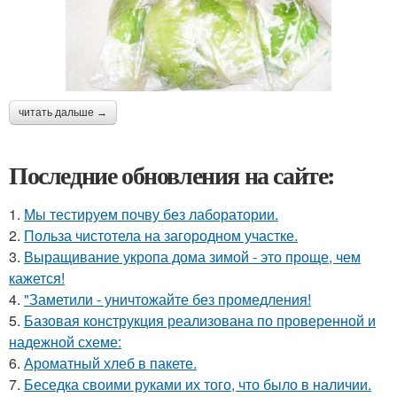
читать дальше →
Последние обновления на сайте:
1.
Мы тестируем почву без лаборатории.
2.
Польза чистотела на загородном участке.
3.
Выращивание укропа дома зимой - это проще, чем
кажется!
4.
"Заметили - уничтожайте без промедления!
5.
Базовая конструкция реализована по проверенной и
надежной схеме:
6.
Ароматный хлеб в пакете.
7.
Беседка своими руками их того, что было в наличии.