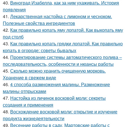
40.
Виноград Изабелла, как за ним ухаживать. История
появления
41.
Лекарственная настойка с лимоном и чесноком.
Полезные свойства ингредиентов
42.
Как правильно копать яму лопатой. Как выкопать яму
под столб
43.
Как правильно копать грядки лопатой. Как правильно
копать в огороде: советы бывалых
44.
Проектирование системы автоматического полива –
последовательность, особенности и нюансы работы
45.
Сколько можно хранить очищенную морковь.
Хранение в свежем виде
46.
4 способа размножения малины. Размножение
малины отпрысками
47.
Настойка из личинок восковой моли: секреты
создания и применения
48.
Восхождение восковой моли: открытие и изучение
продукта жизнедеятельности
49.
Весенние работы в саду. Мартовские работы с