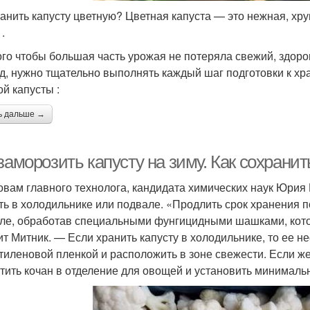
ранить капусту цветную? Цветная капуста — это нежная, хр
.
ого чтобы большая часть урожая не потеряла свежий, здоро
д, нужно тщательно выполнять каждый шаг подготовки к хра
ой капусты :
ь дальше →
заморозить капусту на зиму. Как сохрани
овам главного технолога, кандидата химических наук Юрия 
ть в холодильнике или подвале. «Продлить срок хранения п
ле, обработав специальными фунгицидными шашками, кот
ит Митник. — Если хранить капусту в холодильнике, то ее 
тиленовой пленкой и расположить в зоне свежести. Если же
тить кочан в отделение для овощей и установить минималь