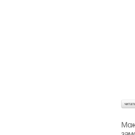
читат
Мож
зам