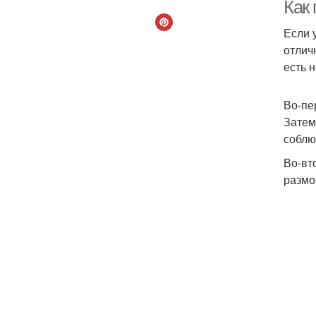
Как
Если 
отлич
есть 
Во-пе
Затем
соблю
Во-вт
размо
Ка