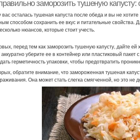
приготовлением
 правильно заморозить тушеную капусту: 
у вас осталась тушеная капуста после обеда и вы не хотите
ным способом сохранить ее вкус и питательные свойства. Д
Простая заморозка
Капусты на зиму
Капу
несколько нюансов, которые стоит учесть.
рвых, перед тем как заморозить тушеную капусту, дайте ей
 аккуратно уберите ее в контейнер или пластиковый пакет
Капусты перед
Капуста без
Ка
дать герметичность упаковки, чтобы предотвратить проникн
приготовлением
холодильника
орых, обратите внимание, что замороженная тушеная капус
раживания. Она может стать слегка смягченной, но это не д
пуста для голубцов
Белокочанная капуста
Кап