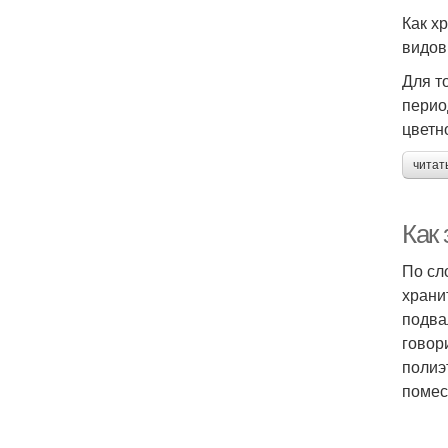
Как х
видов 
Для т
перио
цветн
читат
Как 
По сл
храни
подва
говор
полиэ
помес