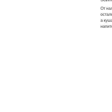
От на
остал
а куш
напит