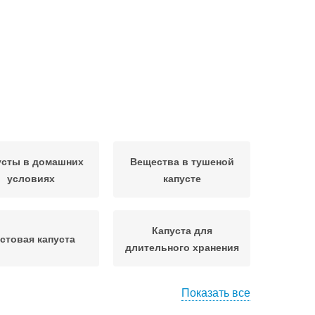
усты в домашних
Вещества в тушеной
условиях
капусте
Капуста для
стовая капуста
длительного хранения
Показать все
Вещества при
Капуста на зиму