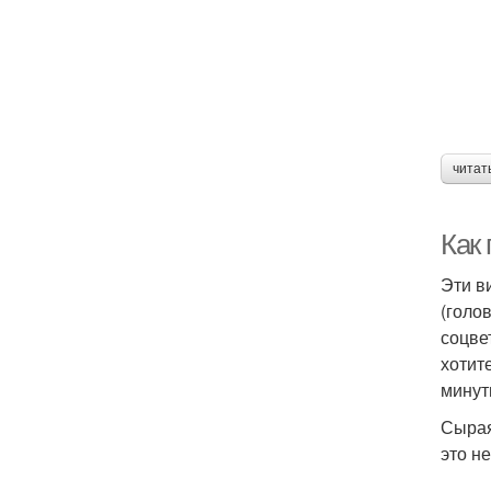
читат
Как
Эти в
(голо
соцве
хотит
минут
Сырая
это н