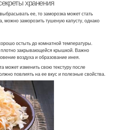
заморозке
секреты хранения
 выбрасывать ее, то заморозка может стать
а, можно заморозить тушеную капусту, однако
ста для прикорма
Цветная капуста
 хорошо остыть до комнатной температуры.
 с плотно закрывающейся крышкой. Важно
Оладьи из цветной
пуста без варки
овение воздуха и образование инея.
капусты
та может изменить свою текстуру после
олжно повлиять на ее вкус и полезные свойства.
усты к заморозке