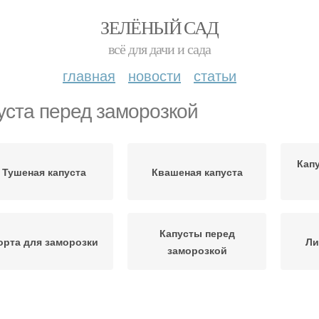
ЗЕЛЁНЫЙ САД
всё для дачи и сада
главная
новости
статьи
уста перед заморозкой
Кап
Тушеная капуста
Квашеная капуста
Капусты перед
орта для заморозки
Ли
заморозкой
Капуста перед
Капуста к заморозке