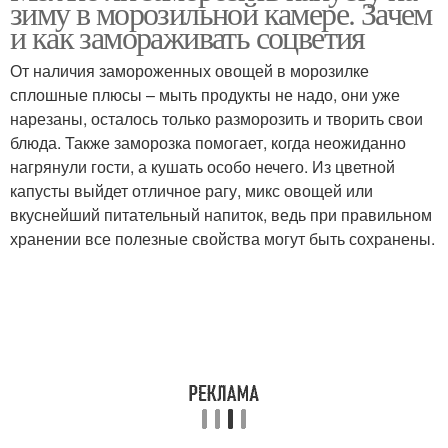
зиму в морозильной камере. Зачем
приготовлением
и как замораживать соцветия
От наличия замороженных овощей в морозилке
Капуста под сырным
Капуста в
сплошные плюсы – мыть продукты не надо, они уже
соусом
микроволновке
нарезаны, осталось только разморозить и творить свои
блюда. Также заморозка помогает, когда неожиданно
нагрянули гости, а кушать особо нечего. Из цветной
капусты выйдет отличное рагу, микс овощей или
Капусты в
Капуста в мультиварке
вкуснейший питательный напиток, ведь при правильном
микроволновой печи
хранении все полезные свойства могут быть сохранены.
Капуста без
Капуста в кляре
холодильника
Оладьи из цветной
Капуста без варки
капусты