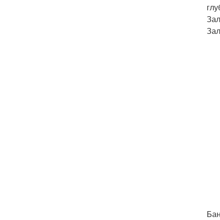
глу
Зал
Зал
Бан