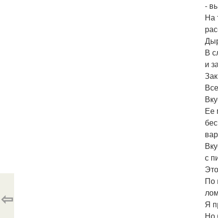
- в
На 
рас
Дыр
В с
и з
Зак
Все
Вку
Ее 
бес
вар
Вку
с п
Это
По 
лом
⇦
Я п
Но 