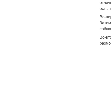
отлич
есть 
Во-пе
Затем
соблю
Во-вт
размо