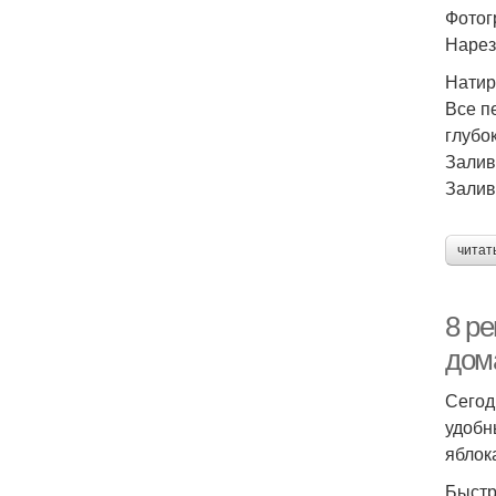
Фотог
Нарез
Натир
Все п
глубо
Залив
Залив
читат
8 ре
дом
Сегод
удобн
яблок
Быстр