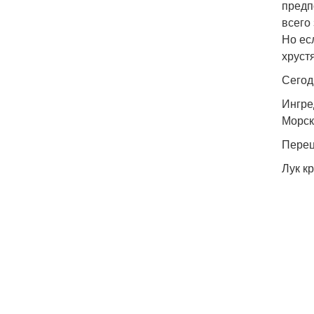
предп
всего
Но ес
хруст
Сегод
Ингре
Морска
Перец
Лук кр