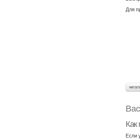
Для п
читат
Вас
Как
Если 