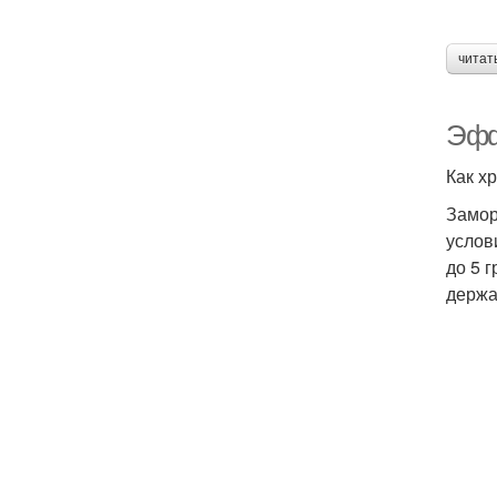
читат
Эфф
Как х
Замор
услов
до 5 
держа