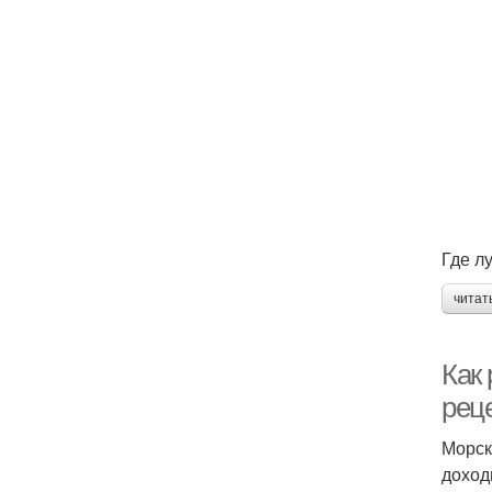
Где л
читат
Как
рец
Морск
доход