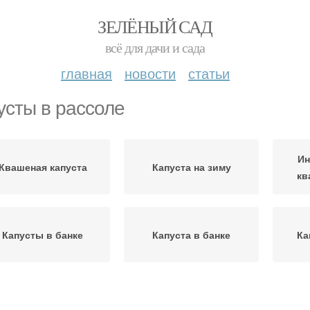
ЗЕЛЁНЫЙ САД
всё для дачи и сада
главная
новости
статьи
усты в рассоле
Ин
Квашеная капуста
Капуста на зиму
кв
Капусты в банке
Капуста в банке
Ка
Капуста от ольги