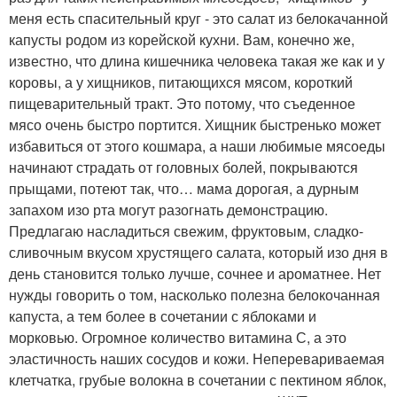
меня есть спасительный круг - это салат из белокачанной
капусты родом из корейской кухни. Вам, конечно же,
известно, что длина кишечника человека такая же как и у
коровы, а у хищников, питающихся мясом, короткий
пищеварительный тракт. Это потому, что съеденное
мясо очень быстро портится. Хищник быстренько может
избавиться от этого кошмара, а наши любимые мясоеды
начинают страдать от головных болей, покрываются
прыщами, потеют так, что… мама дорогая, а дурным
запахом изо рта могут разогнать демонстрацию.
Предлагаю насладиться свежим, фруктовым, сладко-
сливочным вкусом хрустящего салата, который изо дня в
день становится только лучше, сочнее и ароматнее. Нет
нужды говорить о том, насколько полезна белокочанная
капуста, а тем более в сочетании с яблоками и
морковью. Огромное количество витамина С, а это
эластичность наших сосудов и кожи. Неперевариваемая
клетчатка, грубые волокна в сочетании с пектином яблок,