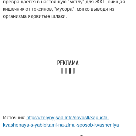
превращается в настоящую "метлу" для ЖКТ, очищая
кишечник от токсинов, "мусора", мягко выводя из
организма ядовитые шлаки.
Источник:
https://zelynyjsad.info/novosti/kapusta-
kvashenaya-s-yablokami-na-zimu-sposob-kvasheniya