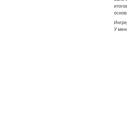
итого
основ
Ингре
У мен