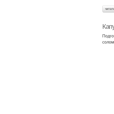
читат
Кап
Подго
солом