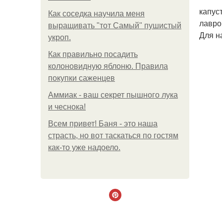
капус
Как соседка научила меня
лавро
выращивать "тот Самый" пушистый
Для н
укроп.
Как правильно посадить
колоновидную яблоню. Правила
покупки саженцев
Аммиак - ваш секрет пышного лука
и чеснока!
Всем привет! Баня - это наша
страсть, но вот таскаться по гостям
как-то уже надоело.