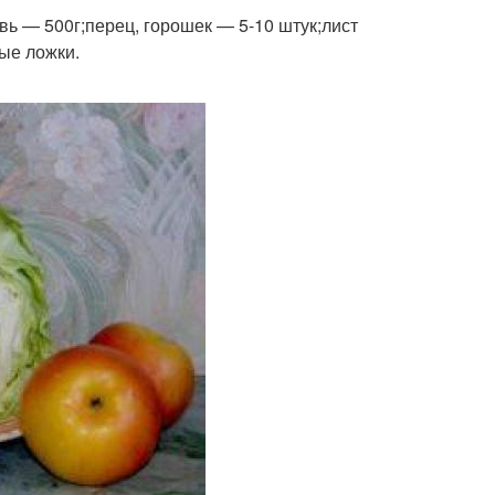
овь — 500г;перец, горошек — 5-10 штук;лист
ые ложки.