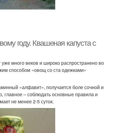
ому году. Квашеная капуста с
т уже много веков и широко распространено во
аким способом «овощ со ста одежками»
аминный «алфавит», получается боле сочной и
но, главное – соблюдать основные правила и
ает не менее 2-5 суток.