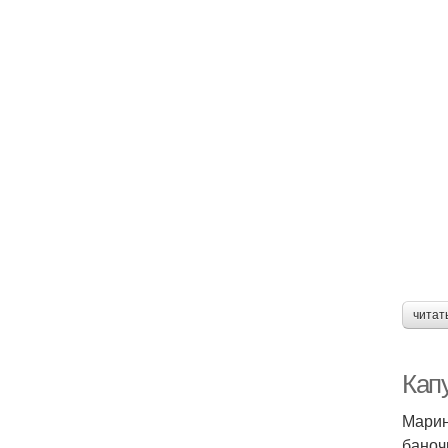
читат
Кап
Марин
баноч