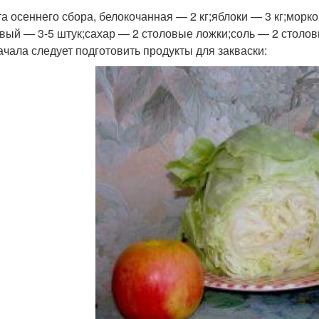
та осеннего сбора, белокочанная — 2 кг;яблоки — 3 кг;морк
вый — 3-5 штук;сахар — 2 столовые ложки;соль — 2 столов
ачала следует подготовить продукты для закваски: