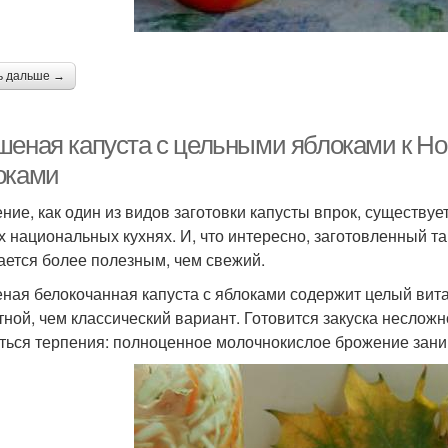
ь дальше →
шеная капуста с цельными яблоками к Нов
оками
ние, как один из видов заготовки капусты впрок, существуе
х национальных кухнях. И, что интересно, заготовленный т
ается более полезным, чем свежий.
ная белокочанная капуста с яблоками содержит целый вит
тной, чем классический вариант. Готовится закуска неслож
ться терпения: полноценное молочнокислое брожение заним