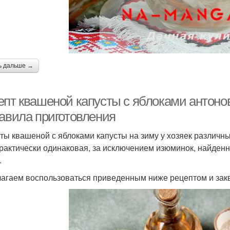
ь дальше →
епт квашеной капусты с яблоками антонов
равила приготовления
ты квашеной с яблоками капусты на зиму у хозяек различны
практически одинаковая, за исключением изюминок, найден
.
агаем воспользоваться приведенным ниже рецептом и заква