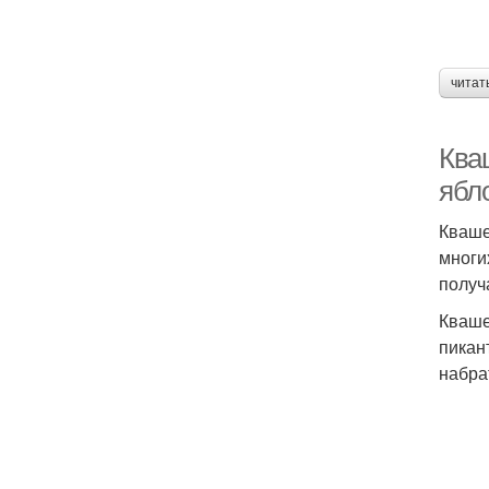
читат
Ква
ябл
Кваше
многи
получ
Кваше
пикан
набра