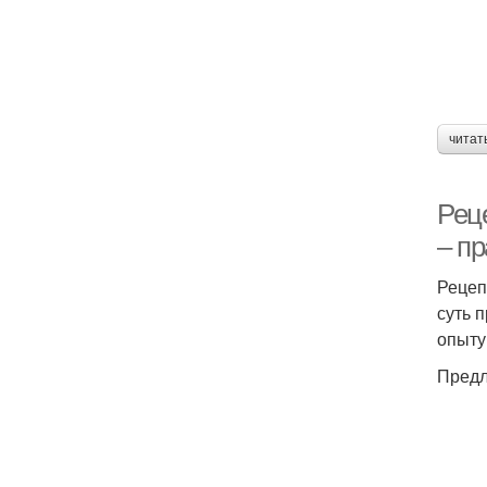
читат
Рец
– п
Рецеп
суть 
опыту
Предл