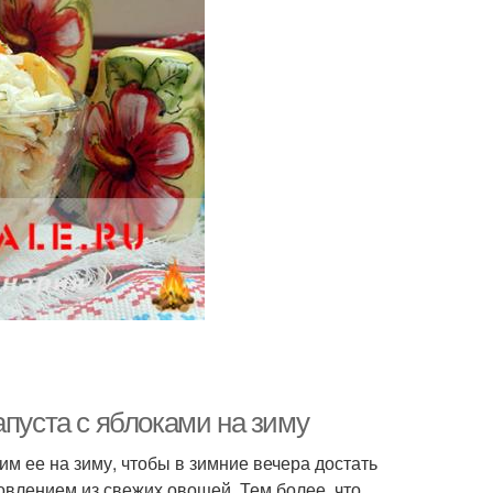
апуста с яблоками на зиму
им ее на зиму, чтобы в зимние вечера достать
товлением из свежих овощей. Тем более, что