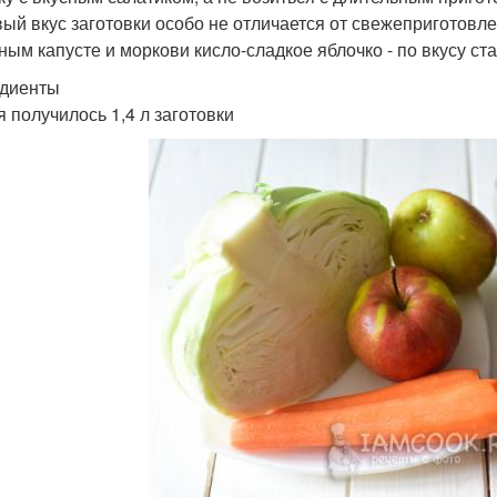
вый вкус заготовки особо не отличается от свежеприготов
ным капусте и моркови кисло-сладкое яблочко - по вкусу ст
диенты
я получилось 1,4 л заготовки