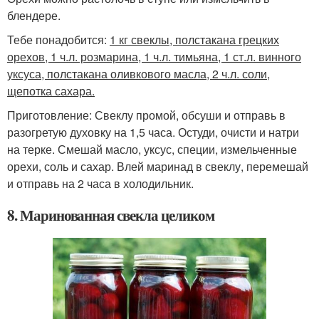
блендере.
Тебе понадобится:
1 кг свеклы, полстакана грецких
орехов, 1 ч.л. розмарина, 1 ч.л. тимьяна, 1 ст.л. винного
уксуса, полстакана оливкового масла, 2 ч.л. соли,
щепотка сахара.
Приготовление: Свеклу промой, обсуши и отправь в
разогретую духовку на 1,5 часа. Остуди, очисти и натри
на терке. Смешай масло, уксус, специи, измельченные
орехи, соль и сахар. Влей маринад в свеклу, перемешай
и отправь на 2 часа в холодильник.
8. Маринованная свекла целиком