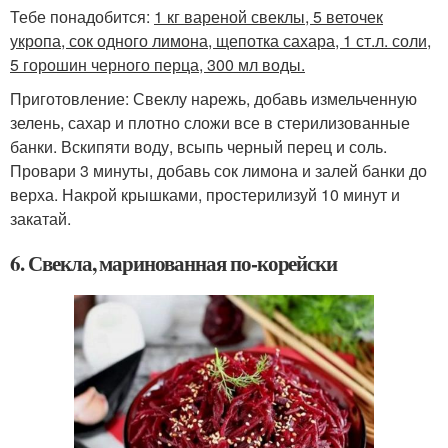
Тебе понадобится:
1 кг вареной свеклы, 5 веточек
укропа, сок одного лимона, щепотка сахара, 1 ст.л. соли,
5 горошин черного перца, 300 мл воды.
Приготовление: Свеклу нарежь, добавь измельченную
зелень, сахар и плотно сложи все в стерилизованные
банки. Вскипяти воду, всыпь черный перец и соль.
Провари 3 минуты, добавь сок лимона и залей банки до
верха. Накрой крышками, простерилизуй 10 минут и
закатай.
6. Свекла, маринованная по-корейски