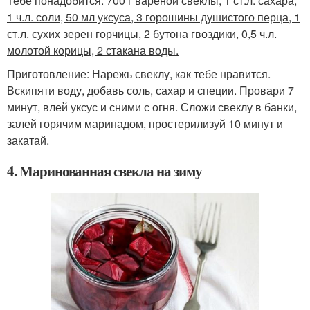
Тебе понадобится:
700 г вареной свеклы, 1 ст.л. сахара,
1 ч.л. соли, 50 мл уксуса, 3 горошины душистого перца, 1
ст.л. сухих зерен горчицы, 2 бутона гвоздики, 0,5 ч.л.
молотой корицы, 2 стакана воды.
Приготовление: Нарежь свеклу, как тебе нравится.
Вскипяти воду, добавь соль, сахар и специи. Провари 7
минут, влей уксус и сними с огня. Сложи свеклу в банки,
залей горячим маринадом, простерилизуй 10 минут и
закатай.
4. Маринованная свекла на зиму