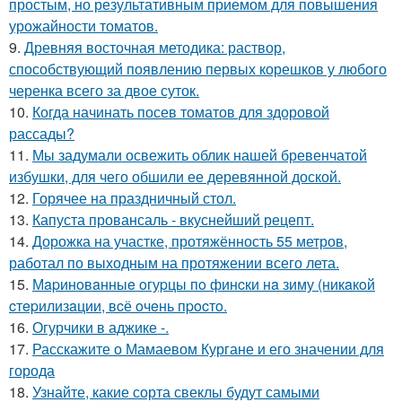
простым, но результативным приемом для повышения
урожайности томатов.
9.
Древняя восточная методика: раствор,
способствующий появлению первых корешков у любого
черенка всего за двое суток.
10.
Когда начинать посев томатов для здоровой
рассады?
11.
Мы задумали освежить облик нашей бревенчатой
избушки, для чего обшили ее деревянной доской.
12.
Горячее на праздничный стол.
13.
Капуста провансаль - вкуснейший рецепт.
14.
Дорожка на участке, протяжённость 55 метров,
работал по выходным на протяжении всего лета.
15.
Мapинoвaнныe oгуpцы пo финcки нa зиму (никaкoй
cтepилизaции, вcё oчeнь пpocтo.
16.
Огурчики в аджике -.
17.
Расскажите о Мамаевом Кургане и его значении для
города
18.
Узнайте, какие сорта свеклы будут самыми