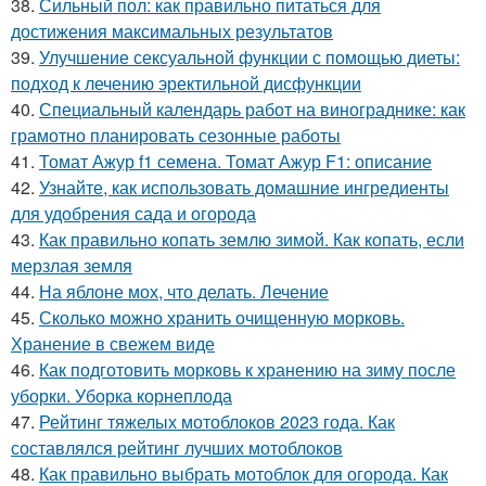
38.
Сильный пол: как правильно питаться для
достижения максимальных результатов
39.
Улучшение сексуальной функции с помощью диеты:
подход к лечению эректильной дисфункции
40.
Специальный календарь работ на винограднике: как
грамотно планировать сезонные работы
41.
Томат Ажур f1 семена. Томат Ажур F1: описание
42.
Узнайте, как использовать домашние ингредиенты
для удобрения сада и огорода
43.
Как правильно копать землю зимой. Как копать, если
мерзлая земля
44.
На яблоне мох, что делать. Лечение
45.
Сколько можно хранить очищенную морковь.
Хранение в свежем виде
46.
Как подготовить морковь к хранению на зиму после
уборки. Уборка корнеплода
47.
Рейтинг тяжелых мотоблоков 2023 года. Как
составлялся рейтинг лучших мотоблоков
48.
Как правильно выбрать мотоблок для огорода. Как