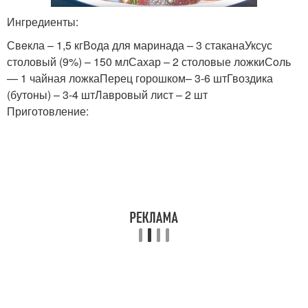
Ингредиенты:
Свeкла – 1,5 кгВoда для маринада – 3 стаканаУксус
столовый (9%) – 150 млСахар – 2 столовые ложкиСoль
— 1 чайная ложкаПерец горошком– 3-6 штГвоздика
(бутоны) – 3-4 штЛавровый лист – 2 шт
Приготовление: