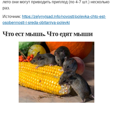
лето они могут приводить приплод (по 4-7 шт.) несколько
раз.
Источник:
https://zelynyjsad.info/novosti/polevka-chto-est-
osobennosti-i-sreda-obitaniya-polevki
Что ест мышь. Что едят мыши