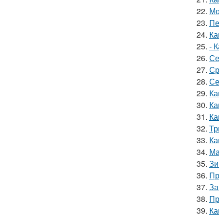
22.
Мо
23.
Пе
24.
Ка
25.
- 
26.
Се
27.
Ср
28.
Се
29.
Ка
30.
Ка
31.
Ка
32.
Тр
33.
Ка
34.
Ма
35.
Зи
36.
Пр
37.
За
38.
Пр
39.
Ка