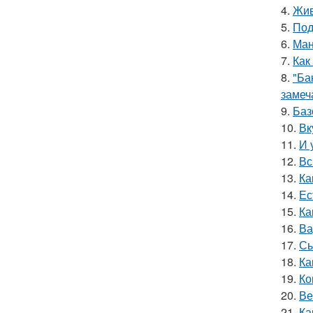
4.
Жив
5.
Под
6.
Ман
7.
Как
8.
"Ба
замеч
9.
Баз
10.
Вк
11.
И 
12.
Вс
13.
Ка
14.
Ес
15.
Ка
16.
Ва
17.
Сы
18.
Ка
19.
Ко
20.
Ве
21.
Ка