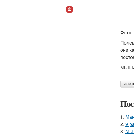
Фото:
Полёв
они к
посто
Мышь 
читат
Пос
1.
Ман
2.
9 р
3.
Мы 