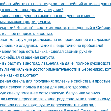
ой антибиотик от всех недугов - мощнейший антиоксидант и
ыскиваете альтернативу петунии?
цинелловое дерево самое опасное дерево в мире.
 мы высокие грядки делаем.
кчарский Великан" - сорт жимолости, выведенный в Сибири
ательной неприхотливостью.
овая конструкция реализована по проверенной и надежной
уснейшие оладушки. Таких вы еще точно не пробовали!
у меня теперь есть банька - сделал своими руками.
куснейшая квашеная капуста.
к вырастить виноград Изабелла на даче: полное руководст
ть ли уникальные достопримечательности в Березниках, кот
кие казино работают
реная свекла для похудения: полезные свойства и просты
рая свекла: польза и вред для вашего здоровья
кую свеклу полезнее есть: красную, белую или черную
гда можно пересаживать виноград: советы по правильному
сна или осень: когда лучше пересаживать виноград
кие исторические места связаны с Великой Отечественной 