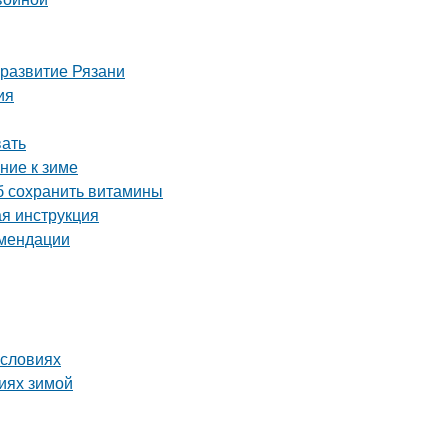
 развитие Рязани
ия
вать
ние к зиме
об сохранить витамины
ая инструкция
омендации
условиях
виях зимой