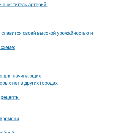
 очиститель артерий!
, славится своей высокой урожайностью и
 схеме:
во для начинающих
орых нет в других городах
е рецепты
 времени
войной