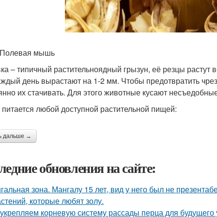
 Полевая мышь
ка – типичный растительноядный грызун, её резцы растут 
аждый день вырастают на 1-2 мм. Чтобы предотвратить чр
янно их стачивать. Для этого животные кусают несъедобны
питается любой доступной растительной пищей:
ь дальше →
ледние обновления на сайте:
гальная зона. Мангалу 15 лет, вид у него был не презентаб
астений, которые любят золу.
укрепляем корневую систему рассады перца для будущего 