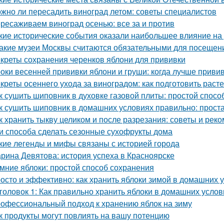
жно ли пересадить виноград летом: советы специалистов
ресаживаем виноград осенью: все за и против
кие исторические события оказали наибольшее влияние на
Какие музеи Москвы считаются обязательными для посещен
креты сохранения черенков яблони для прививки
оки весенней прививки яблони и груши: когда лучше приви
креты осеннего ухода за виноградом: как подготовить расте
к сушить шиповник в духовке газовой плиты: простой спос
к сушить шиповник в домашних условиях правильно: прост
к хранить тыкву целиком и после разрезания: советы и рек
и способа сделать сезонные сухофрукты дома
кие легенды и мифы связаны с историей города
рина Девятова: история успеха в Красноярске
мние яблоки: простой способ сохранения
осто и эффективно: как хранить яблоки зимой в домашних 
головок 1: Как правильно хранить яблоки в домашних усло
офессиональный подход к хранению яблок на зиму
к продукты могут повлиять на вашу потенцию