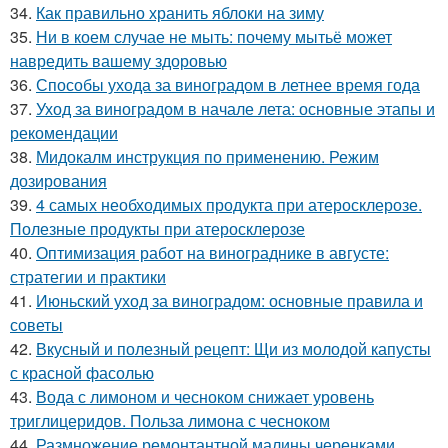
34.
Как правильно хранить яблоки на зиму
35.
Ни в коем случае не мыть: почему мытьё может
навредить вашему здоровью
36.
Способы ухода за виноградом в летнее время года
37.
Уход за виноградом в начале лета: основные этапы и
рекомендации
38.
Мидокалм инструкция по применению. Режим
дозирования
39.
4 самых необходимых продукта при атеросклерозе.
Полезные продукты при атеросклерозе
40.
Оптимизация работ на винограднике в августе:
стратегии и практики
41.
Июньский уход за виноградом: основные правила и
советы
42.
Вкусный и полезный рецепт: Щи из молодой капусты
с красной фасолью
43.
Вода с лимоном и чесноком снижает уровень
триглицеридов. Польза лимона с чесноком
44.
Размножение ремонтантной малины черенками