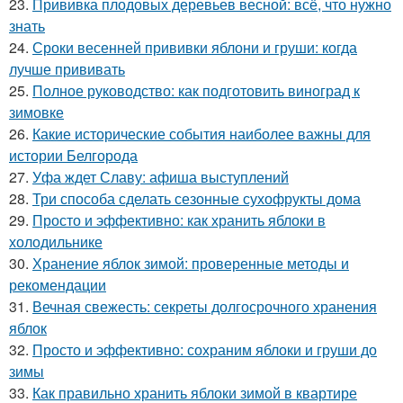
23.
Прививка плодовых деревьев весной: всё, что нужно
знать
24.
Сроки весенней прививки яблони и груши: когда
лучше прививать
25.
Полное руководство: как подготовить виноград к
зимовке
26.
Какие исторические события наиболее важны для
истории Белгорода
27.
Уфа ждет Славу: афиша выступлений
28.
Три способа сделать сезонные сухофрукты дома
29.
Просто и эффективно: как хранить яблоки в
холодильнике
30.
Хранение яблок зимой: проверенные методы и
рекомендации
31.
Вечная свежесть: секреты долгосрочного хранения
яблок
32.
Просто и эффективно: сохраним яблоки и груши до
зимы
33.
Как правильно хранить яблоки зимой в квартире