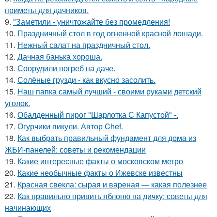
приметы для дачников.
9.
"Заметили - уничтожайте без промедления!
10.
Праздничный стол в год огненной красной лошади.
11.
Нежный салат на праздничный стол.
12.
Дачная банька хороша.
13.
Соорудили погреб на даче.
14.
Солёные грузди - как вкусно засолить.
15.
Наш папка самый лучший - своими руками детский
уголок.
16.
Обалденный пирог "Шарлотка С Капустой" -.
17.
Огурчики пикули. Автор Chef.
18.
Как выбрать правильный фундамент для дома из
ЖБИ-панелей: советы и рекомендации
19.
Какие интересные факты о московском метро
20.
Какие необычные факты о Ижевске известны
21.
Красная свекла: сырая и вареная — какая полезнее
22.
Как правильно привить яблоню на дичку: советы для
начинающих