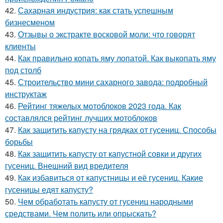
42.
Сахарная индустрия: как стать успешным
бизнесменом
43.
Отзывы о экстракте восковой моли: что говорят
клиенты
44.
Как правильно копать яму лопатой. Как выкопать яму
под столб
45.
Строительство мини сахарного завода: подробный
инструктаж
46.
Рейтинг тяжелых мотоблоков 2023 года. Как
составлялся рейтинг лучших мотоблоков
47.
Как защитить капусту на грядках от гусениц. Способы
борьбы
48.
Как защитить капусту от капустной совки и других
гусениц. Внешний вид вредителя
49.
Как избавиться от капустницы и её гусениц. Какие
гусеницы едят капусту?
50.
Чем обработать капусту от гусениц народными
средствами. Чем полить или опрыскать?