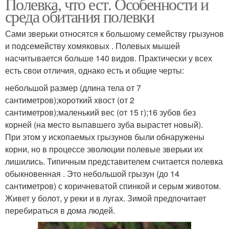
Полевка, что ест. Особенности и
среда обитания полевки
Сами зверьки относятся к большому семейству грызунов
и подсемейству хомяковых . Полевых мышей
насчитывается больше 140 видов. Практически у всех
есть свои отличия, однако есть и общие черты:
небольшой размер (длина тела от 7
сантиметров);короткий хвост (от 2
сантиметров);маленький вес (от 15 г);16 зубов без
корней (на место выпавшего зуба вырастет новый).
При этом у ископаемых грызунов были обнаружены
корни, но в процессе эволюции полевые зверьки их
лишились. Типичным представителем считается полевка
обыкновенная . Это небольшой грызун (до 14
сантиметров) с коричневатой спинкой и серым животом.
Живет у болот, у реки и в лугах. Зимой предпочитает
перебираться в дома людей.