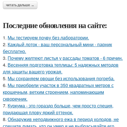
читать дальше →
Последние обновления на сайте:
1.
Мы тестируем почву без лаборатории.
2.
Каждый лоток - ваш персональный мини - парник
бесплатно.
3.
Почему желтеют листья у рассады томатов - 6 причин.
4.
Весенняя подготовка теплицы: 5 надежных методов
для защиты вашего урожая.
5.
Мы сохраняем овощи без использования погреба.
6.
Мы приобрели участок в 350 квадратных метров с
крошечным, ветхим строением, напоминающим
скворечник.
7.
Куркума - это гораздо больше, чем просто специя,
придающая плову яркий оттенок.
8.
Обнаружив неподвижного ежа в период холодов, не
спешите думать, что он умер и не выбрасывайте его.