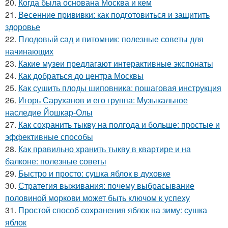
20.
Когда была основана Москва и кем
21.
Весенние прививки: как подготовиться и защитить
здоровье
22.
Плодовый сад и питомник: полезные советы для
начинающих
23.
Какие музеи предлагают интерактивные экспонаты
24.
Как добраться до центра Москвы
25.
Как сушить плоды шиповника: пошаговая инструкция
26.
Игорь Саруханов и его группа: Музыкальное
наследие Йошкар-Олы
27.
Как сохранить тыкву на полгода и больше: простые и
эффективные способы
28.
Как правильно хранить тыкву в квартире и на
балконе: полезные советы
29.
Быстро и просто: сушка яблок в духовке
30.
Стратегия выживания: почему выбрасывание
половиной моркови может быть ключом к успеху
31.
Простой способ сохранения яблок на зиму: сушка
яблок