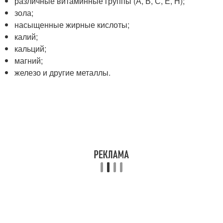
различные витаминные группы (А, В, С, Е, Н);
зола;
насыщенные жирные кислоты;
калий;
кальций;
магний;
железо и другие металлы.