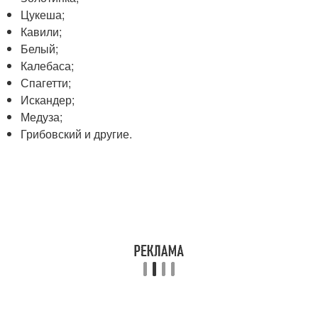
Цукеша;
Кавили;
Белый;
Калебаса;
Спагетти;
Искандер;
Медуза;
Грибовский и другие.