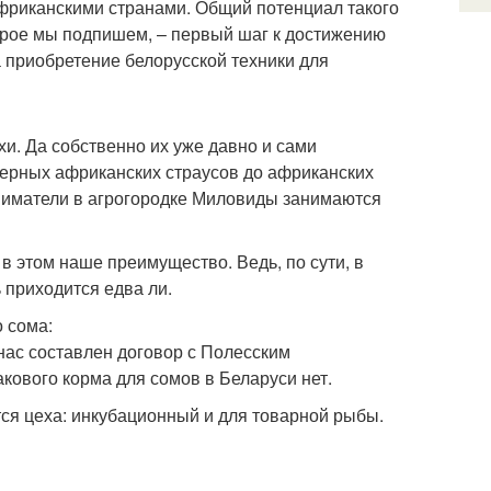
фриканскими странами. Общий потенциал такого
орое мы подпишем, – первый шаг к достижению
а приобретение белорусской техники для
и. Да собственно их уже давно и сами
 черных африканских страусов до африканских
иниматели в агрогородке Миловиды занимаются
 в этом наше преимущество. Ведь, по сути, в
 приходится едва ли.
 сома:
нас составлен договор с Полесским
акового корма для сомов в Беларуси нет.
тся цеха: инкубационный и для товарной рыбы.