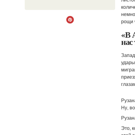
колич
немно
рощи 
«В 
нас
Запад
удары
мигра
приез
глаза
Рузан
Ну, в
Рузан
Это, 