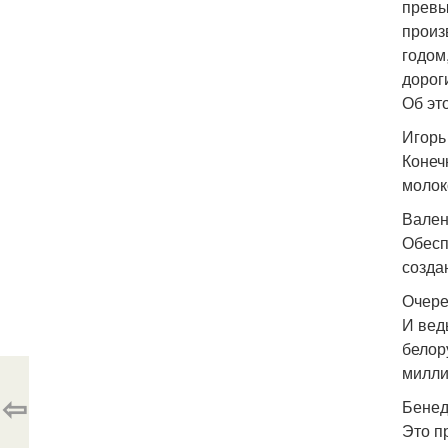
превы
произ
годом
дорог
Об эт
Игорь
Конеч
молок
Вален
Обесп
созда
Очере
И вед
белор
милли
⇦
Бенед
Это п