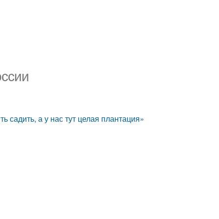
оссии
ь садить, а у нас тут целая плантация»