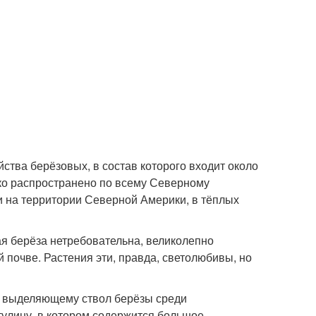
ства берёзовых, в состав которого входит около
око распространено по всему Северному
 и на территории Северной Америки, в тёплых
ая берёза нетребовательна, великолепно
й почве. Растения эти, правда, светолюбивы, но
ко выделяющему ствол берёзы среди
тулину, в котором содержится большое