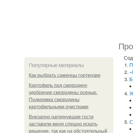
Про
Сод
П
Популярные материалы
«
Как выбрать саженцы гортензии
Б
Картофель под смородину
удобрение смородины осенью.
У
Подкормка смородины
картофельными очистками
Внезапно нагрянувшие гости
С
заставили меня спешно искать
решение, так как на обстоятельный