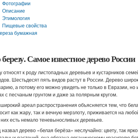
Фотографии
Описание
Этимология
Пищевые свойства
ереза бумажная
 березу. Самое известное дерево России
у относят к роду листопадных деревьев и кустарников семей
идов. Шестьдесят пять видов растут в России. Дерево шир
арию, а потому его можно увидеть не только в Евразии, но
ах с песчаным грунтом и даже за полярным кругом.
 широкий ареал распространения объясняется тем, что бел
осит как жару, так и вечную мерзлоту, приживается на любо
 них есть немало теневыносливых деревьев.
 назвал дерево «белая берёза» неслучайно: цвету, так яр
падных растений, она обязана органическому красителю бе