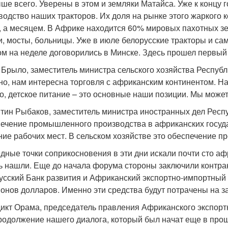
ше всего. Уверены в этом и земляки Матайса. Уже к концу 
водство наших тракторов. Их доля на рынке этого жаркого к
, а месяцем. В Африке находится 60% мировых пахотных зе
и, мосты, больницы. Уже в июле белорусские тракторы и са
ом на неделе договорились в Минске. Здесь прошел первый
 Брыло, заместитель министра сельского хозяйства Республ
но, нам интересна торговля с африканским континентом. Н
о, детское питание – это основные наши позиции. Мы может
тин Рыбаков, заместитель министра иностранных дел Респу
ечение промышленного производства в африканских государ
ние рабочих мест. В сельском хозяйстве это обеспечение п
дные точки соприкосновения в эти дни искали почти сто а
ь нашли. Еще до начала форума стороны заключили контрак
усский Банк развития и Африканский экспортно-импортный 
онов долларов. Именно эти средства будут потрачены на за
икт Орама, председатель правления Африканского экспорт
родолжение нашего диалога, который был начат еще в прош