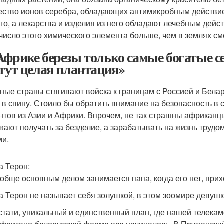
ество ионов серебра, обладающих антимикробным действие
го, а лекарства и изделия из него обладают лечебным дейст
число этого химического элемента больше, чем в землях с
Африке березы только самые богатые себ
 тут целая плантация»
ные страны стягивают войска к границам с Россией и Бела
 в спину. Стоило бы обратить внимание на безопасность в 
нтов из Азии и Африки. Впрочем, не так страшны африканцы
жают получать за безделие, а зарабатывать на жизнь трудо
ми.
а Терон:
ообще основным делом занимается папа, когда его нет, прих
а Терон не называет себя золушкой, в этом зоомире девушк
кстати, уникальный и единственный план, где нашей телекаме