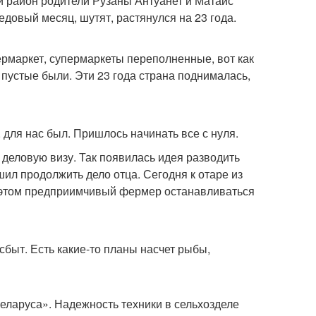
й район родители Рузаны Антуанет и Матайс
довый месяц, шутят, растянулся на 23 года.
ермаркет, супермаркеты переполненные, вот как
ы пустые были. Эти 23 года страна поднималась,
 для нас был. Пришлось начинать все с нуля.
деловую визу. Так появилась идея разводить
шил продолжить дело отца. Сегодня к отаре из
а этом предприимчивый фермер останавливаться
сбыт. Есть какие-то планы насчет рыбы,
еларуса». Надежность техники в сельхозделе