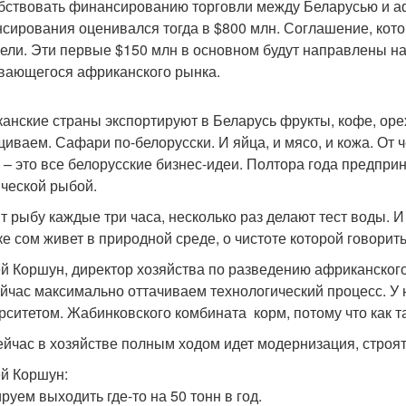
бствовать финансированию торговли между Беларусью и а
сирования оценивался тогда в $800 млн. Соглашение, кот
цели. Эти первые $150 млн в основном будут направлены н
вающегося африканского рынка.
анские страны экспортируют в Беларусь фрукты, кофе, орех
иваем. Сафари по-белорусски. И яйца, и мясо, и кожа. От
 – это все белорусские бизнес-идеи. Полтора года предпр
ической рыбой.
т рыбу каждые три часа, несколько раз делают тест воды. И
е сом живет в природной среде, о чистоте которой говорить
й Коршун, директор хозяйства по разведению африканского
йчас максимально оттачиваем технологический процесс. У 
рситетом. Жабинковского комбината корм, потому что как т
ейчас в хозяйстве полным ходом идет модернизация, строя
й Коршун:
руем выходить где-то на 50 тонн в год.