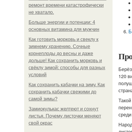
ремонт времени катастрофически
не хватало.
Больше энергии и потенции: 4
основных витамина для мужчин
Б
Как готовить морковь и свеклу к
зимнему хранению. Сочные
Про
корнеплоды до весны и даже
дольше! Как сохранить морковь и
свёклу зимой: способы для разных
Берёз
условий
120 в
полуш
Как сохранить кабачки на зиму. Как
стран
сохранить кабачки свежими до
самой зимы?
Такой
перен
Замиокулькас желтеют и сохнут
среди
листья. Почему листочки меняют
свой окрас
Народ
листо