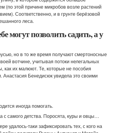
м (по этой причине микробов возле растений
вием). Соответственно, и в грунте берёзовой
мешанного леса.
е могут позволить садить, а у
русью, но в то же время получают смертоносные
своей вотчине, учитывая потоки нелегальных
, как их малюют. Те, которые не пособия
м. Анастасия Бенедисюк увидела это своими
одится иногда помогать.
а с самого детства. Поросята, куры и овцы…
ре удалось-таки зафиксировать тех, с кого на