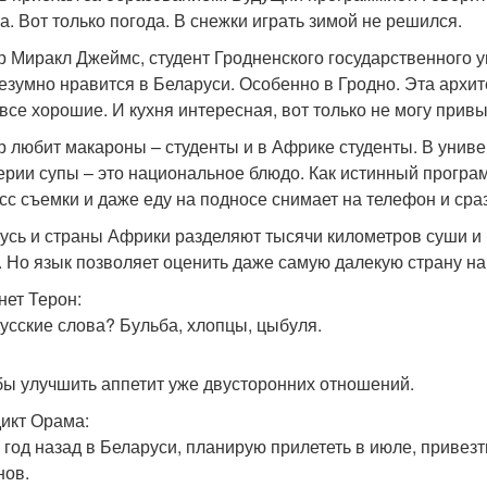
а. Вот только погода. В снежки играть зимой не решился.
р Миракл Джеймс, студент Гродненского государственного 
езумно нравится в Беларуси. Особенно в Гродно. Эта архит
все хорошие. И кухня интересная, вот только не могу привы
р любит макароны – студенты и в Африке студенты. В униве
ерии супы – это национальное блюдо. Как истинный програ
сс съемки и даже еду на подносе снимает на телефон и сра
усь и страны Африки разделяют тысячи километров суши и 
. Но язык позволяет оценить даже самую далекую страну на 
нет Терон:
усские слова? Бульба, хлопцы, цыбуля.
бы улучшить аппетит уже двусторонних отношений.
икт Орама:
 год назад в Беларуси, планирую прилететь в июле, привез
нов.