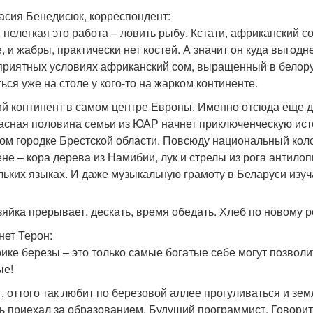
асия Бенедисюк, корреспондент:
, нелегкая это работа – ловить рыбу. Кстати, африканский с
е, и жабры, практически нет костей. А значит он куда выгод
приятных условиях африканский сом, выращенный в белору
ться уже на столе у кого-то на жарком континенте.
й континент в самом центре Европы. Именно отсюда еще до
асная половина семьи из ЮАР начнет приключенческую исто
ом городке Брестской области. Повсюду национальный коло
ене – кора дерева из Намибии, лук и стрелы из рога антило
льких языках. И даже музыкальную грамоту в Беларуси изуч
зяйка прерывает, дескать, время обедать. Хлеб по новому р
нет Терон:
ике березы – это только самые богатые себе могут позволит
ые!
, оттого так любит по березовой аллее прогуливаться и зем
ь приехал за образованием. Будущий программист. Говорит,