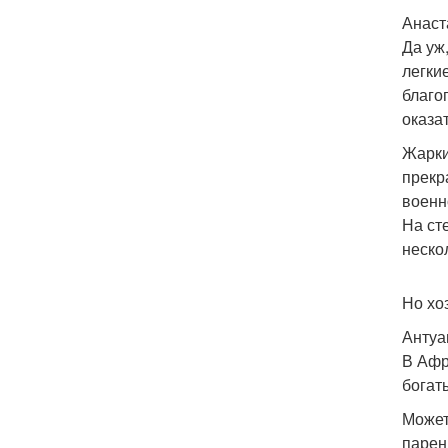
Анаст
Да уж
легки
благо
оказа
Жарки
прекр
военн
На ст
неско
Но хо
Антуа
В Афр
богат
Может
парен