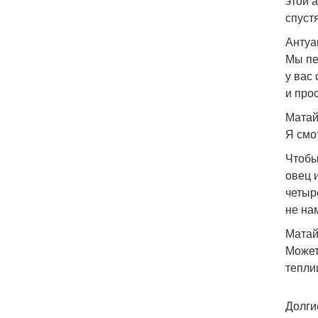
этой 
спуст
Антуа
Мы пе
у вас
и про
Матай
Я смо
Чтобы
овец 
четыр
не на
Матай
Может
тепли
Долги