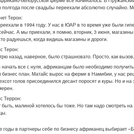
африкано-белорусской ферме все начиналось. В Пружански
я полгода после свадьбы переехали абсолютно случайно. Ме
нет Терон:
реехали в 1994 году. У нас в ЮАР в то время уже были гип
 сейчас. А мы приехали, я помню, вторник, 3 июня, магазин
сто радуешься, когда видишь магазины и дороги.
с Терон:
трю назад, наверное, было страшновато. Просто, как вызов,
 начать все с нуля, африканцам было необходимо получить 
и бизнес план. Матайс вырос на ферме в Намибии, у нас ре
ехсот голов присоединился десант поросят и куры. Но и н
мерен.
с Террон:
 быть, малиной хотелось бы тоже. Но там надо смотреть на 
цы.
е годы в партнеры себе по бизнесу африканец выбирает «Б