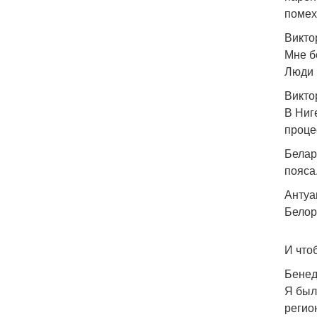
помех
Викто
Мне б
Люди 
Викто
В Ниг
проце
Белар
пояса
Антуа
Белор
И что
Бенед
Я был
регио