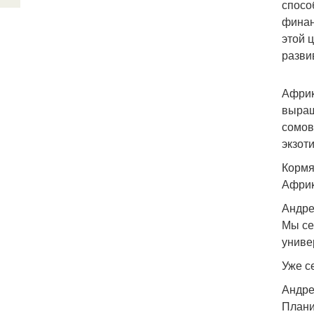
спосо
финан
этой 
разви
Африк
выращ
сомов
экзот
Кормя
Африк
Андре
Мы се
униве
Уже с
Андре
Плани