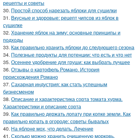
рецепты и советы
30.
Простой способ нарезать яблоки для сушилки
31.
Вкусные и здоровые: рецепт чипсов из яблок в
сушилке
32.
Хранение яблок на зиму: основные принципы и
подходы
33.
Как правильно хранить яблоки до следующего сезона
34.
Полезные продукты для потенции: что есть и что нет
35.
Осеннее удобрение для груши: как выбрать лучшее
36.
Отзывы о картофель Романо. История
происхождения Романо
37.
Сахарная индустрия: как стать успешным
бизнесменом
38.
Описание и характеристика сорта томата хурма.
Характеристики и описание сорта
39.
Как правильно держать лопату при копке земли. Как
правильно копать в огороде: советы бывалых
40.
На яблоне мох, что делать. Лечение
41.
Сколько можно хранить очищенную морковь.