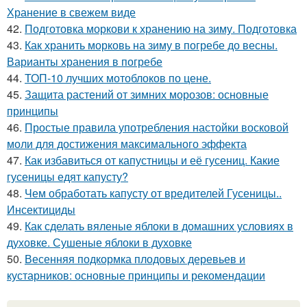
Хранение в свежем виде
42.
Подготовка моркови к хранению на зиму. Подготовка
43.
Как хранить морковь на зиму в погребе до весны.
Варианты хранения в погребе
44.
ТОП-10 лучших мотоблоков по цене.
45.
Защита растений от зимних морозов: основные
принципы
46.
Простые правила употребления настойки восковой
моли для достижения максимального эффекта
47.
Как избавиться от капустницы и её гусениц. Какие
гусеницы едят капусту?
48.
Чем обработать капусту от вредителей Гусеницы..
Инсектициды
49.
Как сделать вяленые яблоки в домашних условиях в
духовке. Сушеные яблоки в духовке
50.
Весенняя подкормка плодовых деревьев и
кустарников: основные принципы и рекомендации