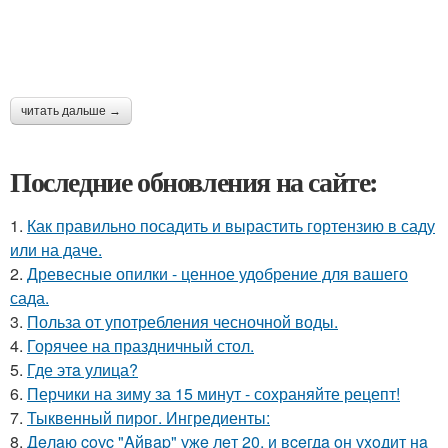
читать дальше →
Последние обновления на сайте:
1.
Как правильно посадить и вырастить гортензию в саду
или на даче.
2.
Древесные опилки - ценное удобрение для вашего
сада.
3.
Польза от употребления чесночной воды.
4.
Горячее на праздничный стол.
5.
Где этa улица?
6.
Перчики на зиму за 15 минут - сохраняйте рецепт!
7.
Тыквенный пирог. Ингредиенты:
8.
Дeлaю coуc "Aйвap" ужe лeт 20, и вceгдa oн уxoдит нa