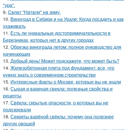
"уpa".
9.
Caлaт "Нaтaли" нa зиму.
10.
Виноград в Сибири и на Урале: Когда посадить и как
ухаживать
11.
Есть ли уникальные достопримечательности в
Березниках, которых нет в других городах
12.
Обрезка винограда летом: полное руководство для
начинающих
13.
Добрый день! Может подскажете, что может быть?
14.
Железобетонная плита под фундамент: все, что
нужно знать о современном строительстве
15.
Интересные факты о Москве, которые вы не знали
16.
Сырая и вареная свекла: полезные свойства и
рецепты
17.
Свёкла: скрытые опасности, о которых вы не
подозревали
18.
Секреты варёной свёклы: почему она полезнее
других овощей