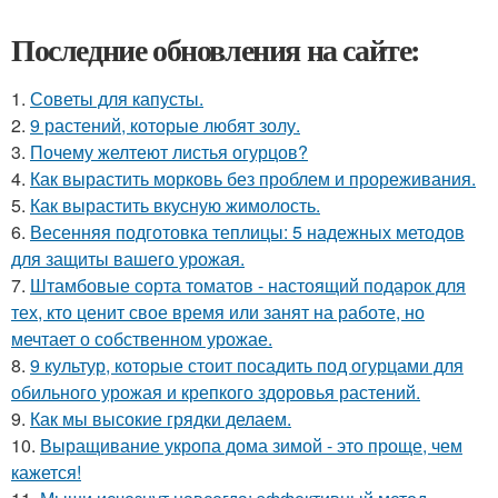
Последние обновления на сайте:
1.
Советы для капусты.
2.
9 растений, которые любят золу.
3.
Почему желтеют листья огурцов?
4.
Как вырастить морковь без проблем и прореживания.
5.
Как вырастить вкусную жимолость.
6.
Весенняя подготовка теплицы: 5 надежных методов
для защиты вашего урожая.
7.
Штамбовые сорта томатов - настоящий подарок для
тех, кто ценит свое время или занят на работе, но
мечтает о собственном урожае.
8.
9 культур, которые стоит посадить под огурцами для
обильного урожая и крепкого здоровья растений.
9.
Как мы высокие грядки делаем.
10.
Выращивание укропа дома зимой - это проще, чем
кажется!