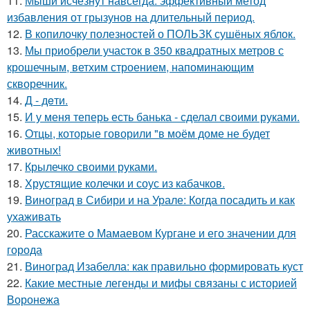
11.
Мыши исчезнут навсегда: эффективный метод
избавления от грызунов на длительный период.
12.
В копилочку полезностей о ПОЛЬЗК сушёных яблок.
13.
Мы приобрели участок в 350 квадратных метров с
крошечным, ветхим строением, напоминающим
скворечник.
14.
Д - дeти.
15.
И у меня теперь есть банька - сделал своими руками.
16.
Отцы, которые говорили "в моём доме не будет
животных!
17.
Крылечко своими руками.
18.
Хрустящие колечки и соус из кабачков.
19.
Виноград в Сибири и на Урале: Когда посадить и как
ухаживать
20.
Расскажите о Мамаевом Кургане и его значении для
города
21.
Виноград Изабелла: как правильно формировать куст
22.
Какие местные легенды и мифы связаны с историей
Воронежа