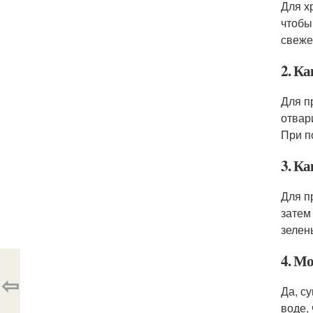
Для х
чтобы
свежес
2. К
Для п
отвар
При п
3. К
Для п
затем
зелен
4. М
⇦
Да, с
воде,