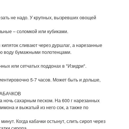
езать не надо. У крупных, вызревших овощей
льные – соломкой или кубиками.
 кипяток сливают через дуршлаг, а нарезанные
юю воду бумажными полотенцами.
чных или сетчатых поддонах в "Изидри".
иентировочно 5-7 часов. Может быть и дольше,
КАБАЧКОВ
а ночь сахарным песком. На 600 г нарезанных
лимона и выжатый из него сок, а также по
минут. Когда кабачки остынут, слить сироп через
татки сиропа