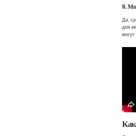
8. М
Да, с
для к
могут
Как