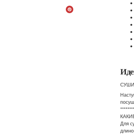
Иде
СУШИ
Насту
посуш
*******
КАКИ
Для с
длино