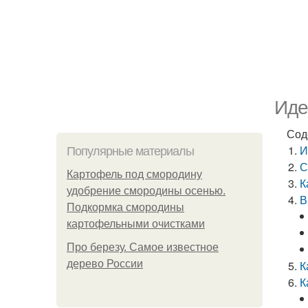
Иде
Сод
И
Популярные материалы
С
Картофель под смородину
К
удобрение смородины осенью.
В
Подкормка смородины
картофельными очистками
Про березу. Самое известное
дерево России
К
К