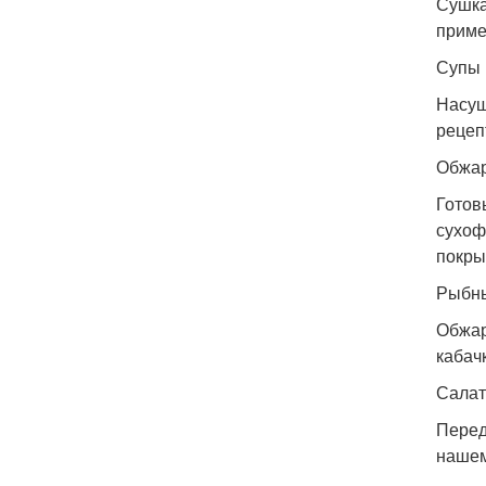
Сушка
приме
Супы
Насуш
рецеп
Обжар
Готов
сухоф
покры
Рыбны
Обжар
кабач
Сала
Перед
нашем