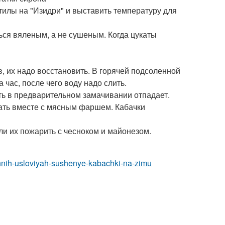
тилы на "Изидри" и выставить температуру для
ться вяленым, а не сушеным. Когда цукаты
в, их надо восстановить. В горячей подсоленной
час, после чего воду надо слить.
сть в предварительном замачивании отпадает.
вать вместе с мясным фаршем. Кабачки
ли их пожарить с чесноком и майонезом.
shnih-usloviyah-sushenye-kabachki-na-zimu