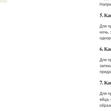
Напри
5. К
Для п
ночь,
однор
6. К
Для п
запек
прида
7. К
Для п
яйца,
образ