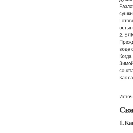
Разло
сушки
Готов
остын
2. Б
Прежд
воде 
Когда
Зимой
сочет
Как с
Источ
Свя
1. К