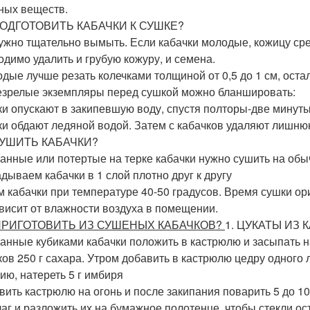
ных веществ.
ПОДГОТОВИТЬ КАБАЧКИ К СУШКЕ?
нужно тщательно вымыть. Если кабачки молодые, кожицу ср
одимо удалить и грубую кожуру, и семена.
одые лучше резать колечками толщиной от 0,5 до 1 см, оста
езрелые экземпляры перед сушкой можно бланшировать:
ки опускают в закипевшую воду, спустя полторы-две минуты
ки обдают ледяной водой. Затем с кабачков удаляют лишн
СУШИТЬ КАБАЧКИ?
анные или потертые на терке кабачки нужно сушить на обы
дываем кабачки в 1 слой плотно друг к другу
 кабачки при температуре 40-50 градусов. Время сушки ор
ависит от влажности воздуха в помещении.
ПРИГОТОВИТЬ ИЗ СУШЕНЫХ КАБАЧКОВ?
1. ЦУКАТЫ ИЗ 
анные кубиками кабачки положить в кастрюлю и засыпать н
ков 250 г сахара. Утром добавить в кастрюлю цедру одного 
ию, натереть 5 г имбиря
вить кастрюлю на огонь и после закипания поварить 5 до 10 
аг и разложить их на бумажное полотенце, чтобы стекли ос