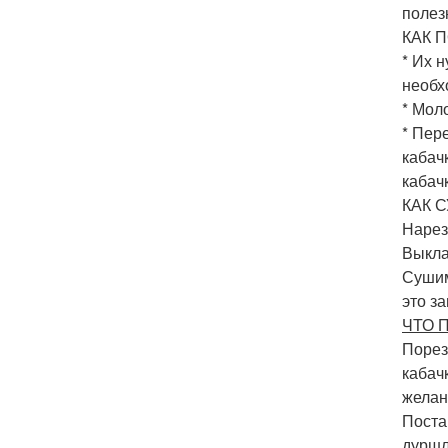
полез
КАК 
* Их 
необх
* Мол
* Пер
кабач
кабач
КАК 
Нарез
Выкла
Сушим
это з
ЧТО 
Порез
кабач
желан
Поста
дуршл