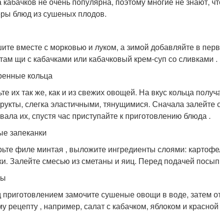
 кабачков не очень популярна, поэтому многие не знают, чт
ры блюд из сушеных плодов.
ите вместе с морковью и луком, а зимой добавляйте в пер
там щи с кабачками или кабачковый крем-суп со сливками .
енные кольца
ьте их так же, как и из свежих овощей. На вкус кольца полу
рукты, слегка эластичными, тянущимися. Сначала залейте 
вала их, спустя час приступайте к приготовлению блюда .
е запеканки
ьте филе минтая , выложите ингредиенты слоями: картофел
ки. Залейте смесью из сметаны и яиц. Перед подачей посы
ты
 приготовлением замочите сушеные овощи в воде, затем от
у рецепту , например, салат с кабачком, яблоком и красной