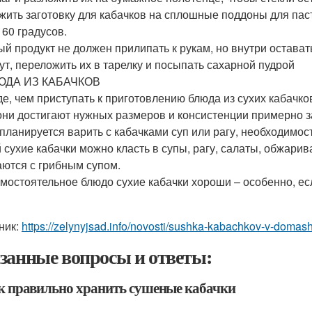
жить заготовку для кабачков на сплошные поддоны для пас
 60 градусов.
ый продукт не должен прилипать к рукам, но внутри остава
ут, переложить их в тарелку и посыпать сахарной пудрой
ЛЮДА ИЗ КАБАЧКОВ
е, чем приступать к приготовлению блюда из сухих кабачко
они достигают нужных размеров и консистенции примерно за 
 планируется варить с кабачками суп или рагу, необходимо
 сухие кабачки можно класть в супы, рагу, салаты, обжари
аются с грибным супом.
амостоятельное блюдо сухие кабачки хороши – особенно, ес
ник:
https://zelynyjsad.info/novosti/sushka-kabachkov-v-doma
занные вопросы и ответы:
ак правильно хранить сушеные кабачки