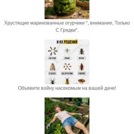
Хрустящие маринованные огурчики ", внимание, Только
С Грядки".
Объявите войну насекомым на вашей даче!