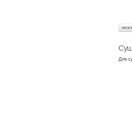
читат
Суш
Для с