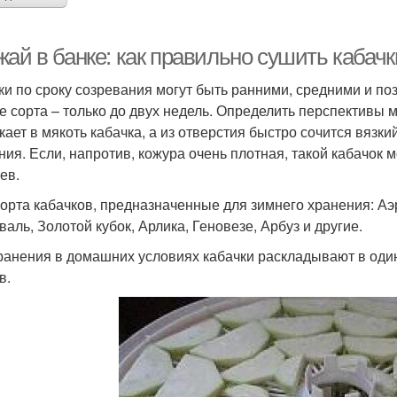
ай в банке: как правильно сушить кабачк
ки по сроку созревания могут быть ранними, средними и поз
е сорта – только до двух недель. Определить перспективы 
кает в мякоть кабачка, а из отверстия быстро сочится вязки
ния. Если, напротив, кожура очень плотная, такой кабачок 
ев.
сорта кабачков, предназначенные для зимнего хранения: А
валь, Золотой кубок, Арлика, Геновезе, Арбуз и другие.
ранения в домашних условиях кабачки раскладывают в один
в.