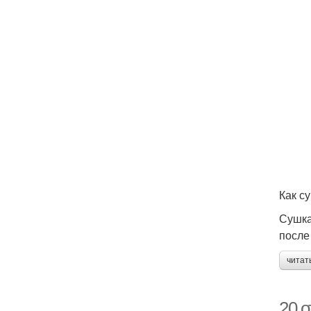
Как с
Сушка
после
читат
20 о