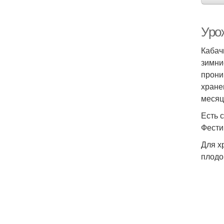
Урож
Кабач
зимни
прони
хране
месяц
Есть 
Фести
Для х
плодо