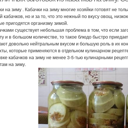
ки на зиму . Кабачки на зиму многие хозяйки готовят не тол
й кабачков, но и за то, что это нежный по вкусу овощ, низ
ые пригодятся организму зимой.
ачками существует небольшая проблема в том, что если заг
ту и в большом количестве, то такое блюдо быстро приедаетс
ают довольно нейтральным вкусом и большую роль в их ко
кты, которые применяются в отдельном кулинарном рецепт
овке кабачков на зиму не менее 3-5-тью кулинарными рецепт
там на зиму.