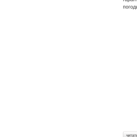
погод
читат