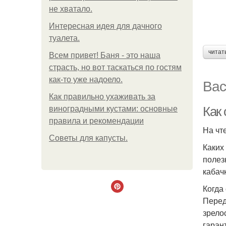
не хватало.
Интересная идея для дачного
туалета.
читат
Всем привет! Баня - это наша
страсть, но вот таскаться по гостям
как-то уже надоело.
Вас
Как правильно ухаживать за
Как
виноградными кустами: основные
правила и рекомендации
На чт
Советы для капусты.
Каких
полез
кабач
Когда
Перед
зрело
гаран