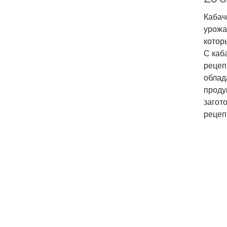
Кабач
урожа
котор
С каб
рецеп
облад
проду
загот
рецеп