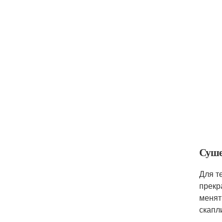
Суше
Для т
прекр
менят
скапл