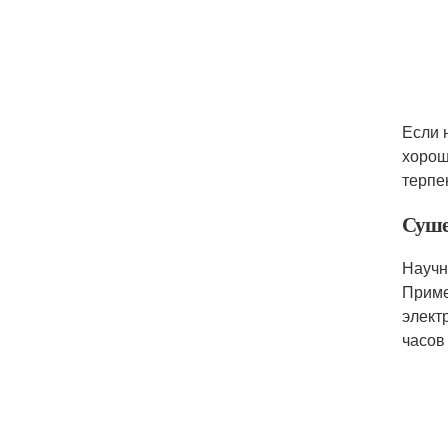
Если 
хорош
терпе
Суше
Научн
Приме
элект
часов