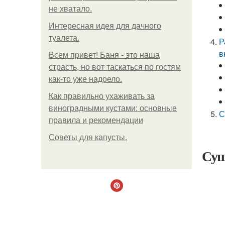
не хватало.
Интересная идея для дачного
туалета.
Р
в
Всем привет! Баня - это наша
страсть, но вот таскаться по гостям
как-то уже надоело.
Как правильно ухаживать за
виноградными кустами: основные
С
правила и рекомендации
Советы для капусты.
Суш