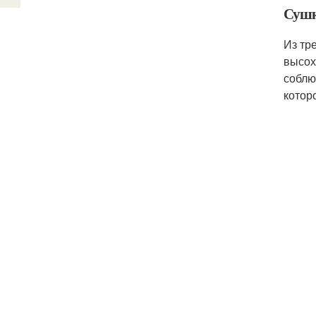
Сушк
Из тр
высох
соблю
котор