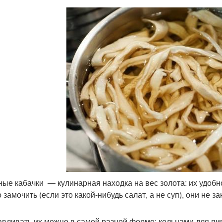
ые кабачки — кулинарная находка на вес золота: их удобн
о замочить (если это какой-нибудь салат, а не суп), они не 
авливать их можно в самой разной форме: кольцами для пир