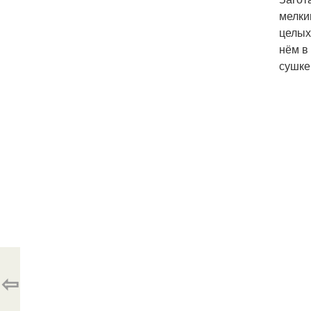
мелки
целых
нём в
сушке
⇦