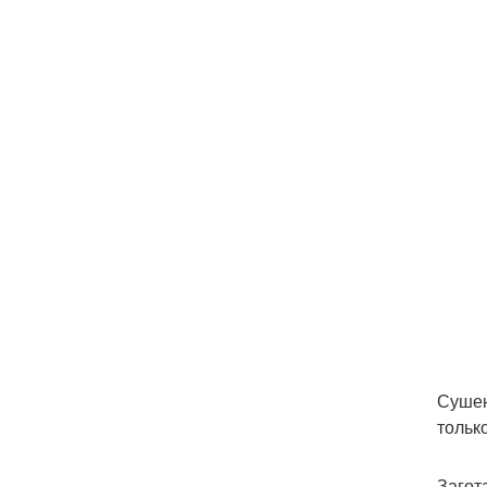
Сушен
тольк
Загот