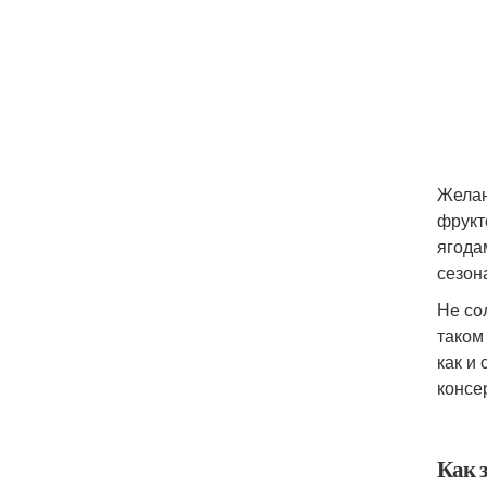
Желан
фрукт
ягода
сезон
Не со
таком
как и
консе
Как 