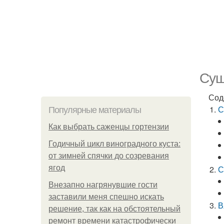
Суш
Сод
С
Популярные материалы
Как выбрать саженцы гортензии
Годичный цикл виноградного куста:
от зимней спячки до созревания
ягод
С
Внезапно нагрянувшие гости
заставили меня спешно искать
В
решение, так как на обстоятельный
ремонт времени катастрофически