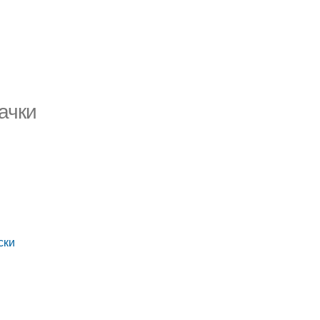
ачки
ски