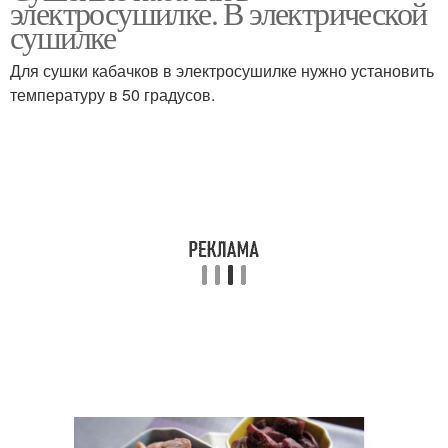
электросушилке. В электрической
условиях
сушилке
Для сушки кабачков в электросушилке нужно установить
температуру в 50 градусов.
Вяленые кабачки
Кабачки в сушилке
Приготовления в
Кабачки на зиму
духовке
Кабачки в чесночном
Рагу с кабачками
масле
Блюда с сушеными
кабачками