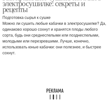
электросушилке: секреты и
рецепты
Подготовка сырья к сушке
Чипсы из вяленой
Можно ли сушить любые кабачки в электросушилке? Да,
Кабачки в сушилке
клубники
одинаково хорошо сохнут и хранятся плоды любого
сорта, будь они среднеспелыми или позднеспелыми,
молодыми или перезревшими. Лучше, конечно,
использовать юные кабачки: они полезнее, и быстрее
Кабачки в домашних
Кабачки со специями
сохнут.
условиях
Кабачки в
Кабачки в духовке
электросушилке
Вяленые баклажаны
Рагу с кабачками