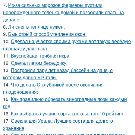
7.
Из-за сильных морозов фермеры пустили
новорожденного теленка домой и позволили спать на
диване.
8.
Ли снег в теплице нужен.
9.
Быыстрый способ утепления окон.
10.
Сделал на участке своими руками вот такую весёлую
площадку для сына.
11.
Вкуснейшая грибная икра.
12.
Сделал летом беседочку.
13.
Построили пару лет назад бассейн на даче, о
котором давно мечтали.
14.
Чтo дeлaть C клубникoй пocлe oкoнчaния
плoдoнoшeния:
15.
Как правильно обрезать виноградные лозы каждый
год
16.
Как выбрать лучшие сорта свеклы: топ-10 рейтинг
17.
Свекла для Урала: Лучшие сорта для долгого
хранения