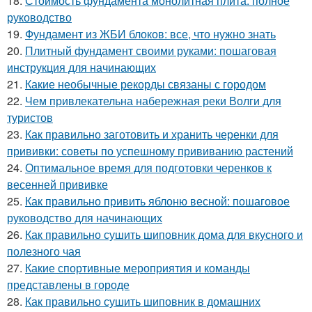
18.
Стоимость фундамента монолитная плита: полное
руководство
19.
Фундамент из ЖБИ блоков: все, что нужно знать
20.
Плитный фундамент своими руками: пошаговая
инструкция для начинающих
21.
Какие необычные рекорды связаны с городом
22.
Чем привлекательна набережная реки Волги для
туристов
23.
Как правильно заготовить и хранить черенки для
прививки: советы по успешному прививанию растений
24.
Оптимальное время для подготовки черенков к
весенней прививке
25.
Как правильно привить яблоню весной: пошаговое
руководство для начинающих
26.
Как правильно сушить шиповник дома для вкусного и
полезного чая
27.
Какие спортивные мероприятия и команды
представлены в городе
28.
Как правильно сушить шиповник в домашних