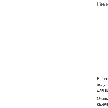
Вял
В нач
получ
Для в
Очища
кабач