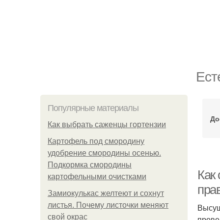
Ест
Популярные материалы
До
Как выбрать саженцы гортензии
Картофель под смородину
удобрение смородины осенью.
Подкормка смородины
Как 
картофельными очистками
пра
Замиокулькас желтеют и сохнут
листья. Почему листочки меняют
Высуш
свой окрас
прове