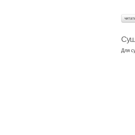
читат
Суш
Для с