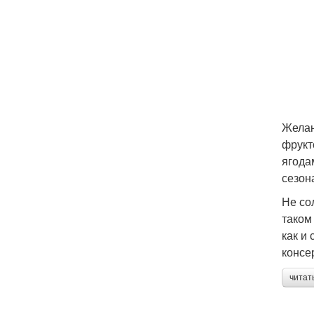
Желан
фрукт
ягода
сезон
Не со
таком
как и
консе
читат