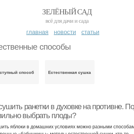
ЗЕЛЁНЫЙ САД
всё для дачи и сада
главная
новости
статьи
ественные способы
ступный способ
Естественная сушка
сушить ранетки в духовке на противне. П
вильно выбрать плоды?
ить яблоки в домашних условиях можно разными способами
ренные «бабушкины» методы естественной сушки, кто-то –