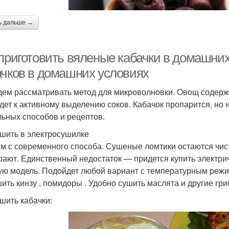
ь дальше →
 приготовить вяленые кабачки в домашних
ачков в домашних условиях
дем рассматривать метод для микроволновки. Овощ содерж
дет к активному выделению соков. Кабачок пропарится, но 
льных способов и рецептов.
ушить в электросушилке
м с современного способа. Сушеные ломтики остаются чист
рают. Единственный недостаток — придется купить электр
ую модель. Подойдет любой вариант с температурным режим
ить кинзу , помидоры . Удобно сушить маслята и другие гри
ушить кабачки: