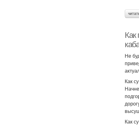
читат
Как
каб
Не бу
приве
актуа
Как с
Начне
подго
дорог
высуш
Как с