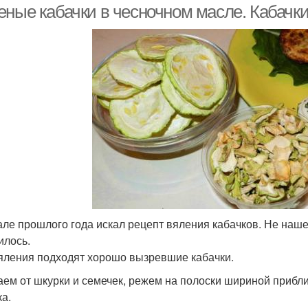
еные кабачки в чесночном масле. Кабачки
але прошлого года искал рецепт вяления кабачков. Не наш
илось.
яления подходят хорошо вызревшие кабачки.
ем от шкурки и семечек, режем на полоски шириной прибли
ка.