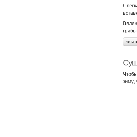
Слегк
встав
Вялен
грибы
читат
Суш
Чтобы
зиму,