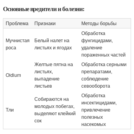
Основные вредители и болезни:
Проблема
Признаки
Методы борьбы
Обработка
Мучнистая
Белый налет на
фунгицидами,
роса
листьях и ягодах
удаление
пораженных частей
Желтые пятна на
Обработка серными
листьях,
препаратами,
Oidium
выпадение
соблюдение
листьев
севооборота
Обработка
Собираются на
инсектицидами,
молодых побегах,
Тли
привлечение
выделяют клейкий
полезных
сок
насекомых