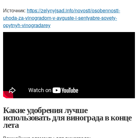
Источник:
https://zelynyjsad.info/novosti/osobennosti-
uhoda-za-vinogradom-v-avguste-i-sentyabre-sovety-
opytnyh-vinogradarey
Какие удобрения лучше
использовать для винограда в конце
лета