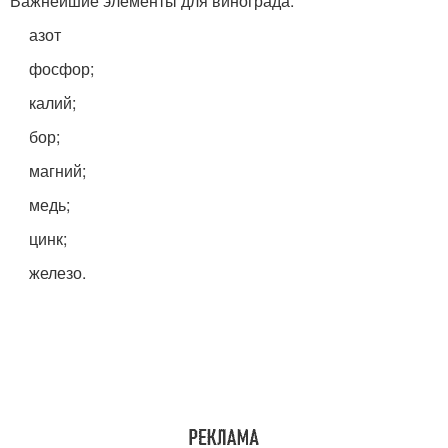
Важнейшие элементы для винограда:
азот
фосфор;
калий;
бор;
магний;
медь;
цинк;
железо.