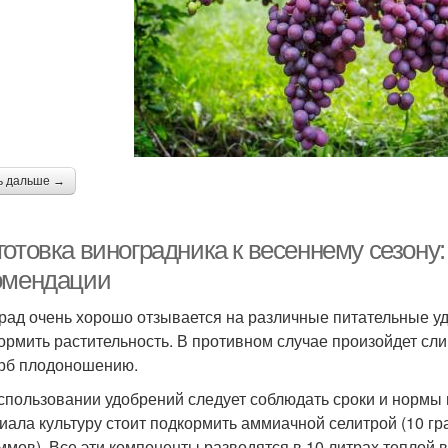
ь дальше →
готовка виноградника к весеннему сезону
омендации
рад очень хорошо отзывается на различные питательные уд
ормить растительность. В противном случае произойдет сл
рб плодоношению.
спользовании удобрений следует соблюдать сроки и нормы 
иала культуру стоит подкормить аммиачной селитрой (10 г
аммов). Все эти компоненты разводятся в 10 литрах теплой