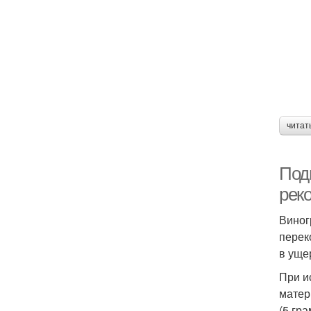
читат
Под
рек
Виног
перек
в уще
При и
матер
(5 гр