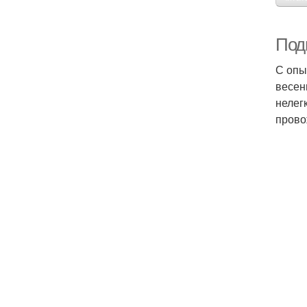
Под
С опы
весен
нелег
прово