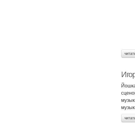
читат
Иго
Йошка
сцено
музык
музык
читат