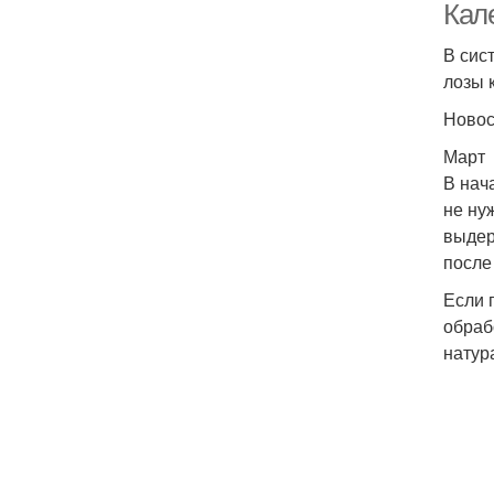
Кал
В сис
лозы 
Ново
Март
В нач
не ну
выдер
после
Если 
обраб
натур