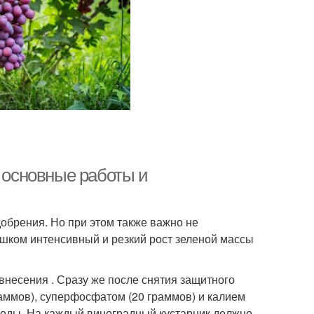
: основные работы и
обрения. Но при этом также важно не
ишком интенсивный и резкий рост зеленой массы
внесения . Сразу же после снятия защитного
раммов), суперфосфатом (20 граммов) и калием
 воды. На каждый виноградный кустарник должно