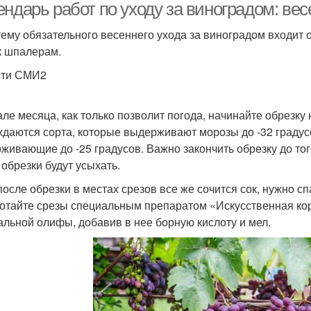
ендарь работ по уходу за виноградом: ве
тему обязательного весеннего ухода за виноградом входит 
к шпалерам.
сти СМИ2
але месяца, как только позволит погода, начинайте обрезку
ждаются сорта, которые выдерживают морозы до -32 градусо
живающие до -25 градусов. Важно закончить обрезку до того
 обрезки будут усыхать.
после обрезки в местах срезов все же сочится сок, нужно сп
отайте срезы специальным препаратом «Искусственная кор
альной олифы, добавив в нее борную кислоту и мел.