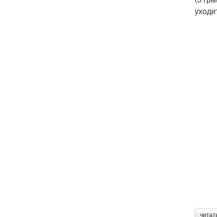
уходи
читат