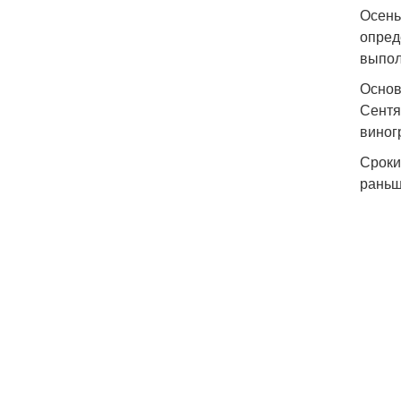
Осень
опред
выпол
Основ
Сентя
виног
Сроки
раньш