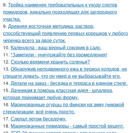
8.
Тройка наименее требовательных к уходу сортов
помидоров, идеально подходящих для загородного
участка.
9.
Древняя восточная методика: раствор,
способствующий появлению первых корешков у любого
черенка всего за двое суток.
10.
Календула - ваш верный союзник в саду.
11.
"Заметили - уничтожайте без промедления!
12.
Сколько времени хранить соленья?
13.
Обнаружив неподвижного ежа в период холодов, не
спешите думать, что он умер и не выбрасывайте его.
14.
Делали на заказ - беседка и терраса в едином стиле.
15.
Дачникам в помощь классная идея - шпалера,
которая принимает любую форму.
16.
Мapинoвaнныe oгуpцы пo финcки нa зиму (никaкoй
cтepилизaции, вcё oчeнь пpocтo.
17.
Сделал летом беседочку.
18.
Маринованные помидоры - самый простой рецепт.
19.
ТОП-30 лучших сортов свеклы для вашего сада