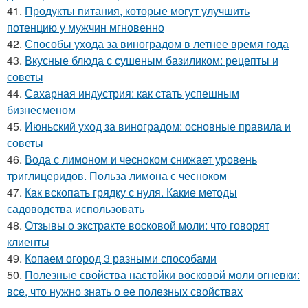
41.
Продукты питания, которые могут улучшить
потенцию у мужчин мгновенно
42.
Способы ухода за виноградом в летнее время года
43.
Вкусные блюда с сушеным базиликом: рецепты и
советы
44.
Сахарная индустрия: как стать успешным
бизнесменом
45.
Июньский уход за виноградом: основные правила и
советы
46.
Вода с лимоном и чесноком снижает уровень
триглицеридов. Польза лимона с чесноком
47.
Как вскопать грядку с нуля. Какие методы
садоводства использовать
48.
Отзывы о экстракте восковой моли: что говорят
клиенты
49.
Копаем огород 3 разными способами
50.
Полезные свойства настойки восковой моли огневки:
все, что нужно знать о ее полезных свойствах