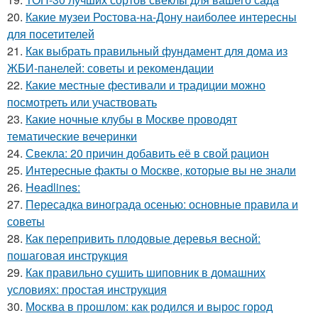
20.
Какие музеи Ростова-на-Дону наиболее интересны
для посетителей
21.
Как выбрать правильный фундамент для дома из
ЖБИ-панелей: советы и рекомендации
22.
Какие местные фестивали и традиции можно
посмотреть или участвовать
23.
Какие ночные клубы в Москве проводят
тематические вечеринки
24.
Свекла: 20 причин добавить её в свой рацион
25.
Интересные факты о Москве, которые вы не знали
26.
Headlines:
27.
Пересадка винограда осенью: основные правила и
советы
28.
Как перепривить плодовые деревья весной:
пошаговая инструкция
29.
Как правильно сушить шиповник в домашних
условиях: простая инструкция
30.
Москва в прошлом: как родился и вырос город