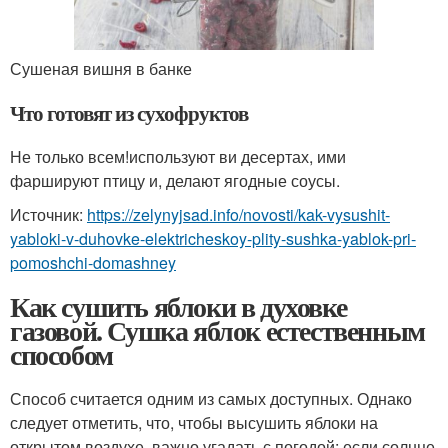
Сушеная вишня в банке
Что готовят из сухофруктов
Не только всем!используют ви десертах, ими
фаршируют птицу и, делают ягодные соусы.
Источник:
https://zelynyjsad.info/novosti/kak-vysushit-
yabloki-v-duhovke-elektricheskoy-plity-sushka-yablok-pri-
pomoshchi-domashney
Как сушить яблоки в духовке
газовой. Сушка яблок естественным
способом
Способ считается одним из самых доступных. Однако
следует отметить, что, чтобы высушить яблоки на
открытом воздухе, важно угадать с погодой: если солнце