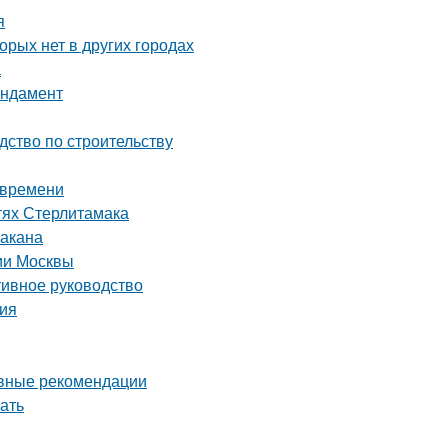
я
орых нет в других городах
а
ундамент
дство по строительству
 времени
тях Стерлитамака
бакана
рии Москвы
тивное руководство
ция
овные рекомендации
ать