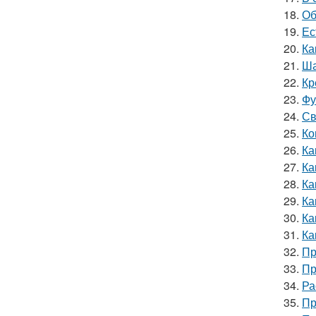
18.
Об
19.
Ес
20.
Ка
21.
Ша
22.
Кр
23.
Фу
24.
Св
25.
Ко
26.
Ка
27.
Ка
28.
Ка
29.
Ка
30.
Ка
31.
Ка
32.
Пр
33.
Пр
34.
Ра
35.
Пр