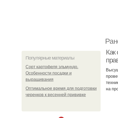
Ран
Как 
Популярные материалы
пра
Сорт картофеля эльмундо.
Высуш
Особенности посадки и
прове
выращивания
техни
на пр
Оптимальное время для подготовки
черенков к весенней прививке