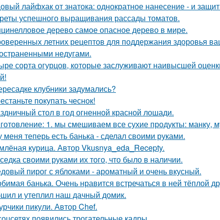
овый лайфхак от знатока: однократное нанесение - и защита
реты успешного выращивания рассады томатов.
цинелловое дерево самое опасное дерево в мире.
роверенных летних рецептов для поддержания здоровья ваш
остраненными недугами.
ыре сорта огурцов, которые заслуживают наивысшей оценки
й!
ересадке клубники задумались?
естаньте покупать чеснок!
здничный стол в год огненной красной лошади.
готовление: 1. мы смешиваем все сухие продукты: манку, му
у меня теперь есть банька - сделал своими руками.
млёная курица. Автор Vkusnya_eda_Recepty.
седка своими руками их того, что было в наличии.
довый пирог с яблоками - ароматный и очень вкусный.
бимая банька. Очень нравится встречаться в ней тёплой д
шил и утеплил наш дачный домик.
урчики пикули. Автор Chef.
соцсетях появились трогательные кадры.