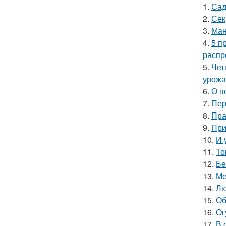
1.
Сад
2.
Сек
3.
Ман
4.
5 п
распр
5.
Чет
урожа
6.
О п
7.
Пер
8.
Пра
9.
При
10.
И 
11.
То
12.
Бе
13.
Ме
14.
Лю
15.
Об
16.
Ог
17.
В 