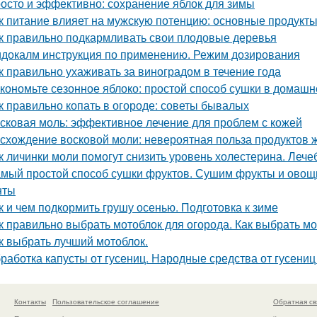
осто и эффективно: сохранение яблок для зимы
к питание влияет на мужскую потенцию: основные продукт
к правильно подкармливать свои плодовые деревья
докалм инструкция по применению. Режим дозирования
к правильно ухаживать за виноградом в течение года
кономьте сезонное яблоко: простой способ сушки в домашн
к правильно копать в огороде: советы бывалых
сковая моль: эффективное лечение для проблем с кожей
схождение восковой моли: невероятная польза продуктов 
к личинки моли помогут снизить уровень холестерина. Лече
мый простой способ сушки фруктов. Сушим фрукты и овощи
нты
к и чем подкормить грушу осенью. Подготовка к зиме
к правильно выбрать мотоблок для огорода. Как выбрать м
к выбрать лучший мотоблок.
работка капусты от гусениц. Народные средства от гусениц
Контакты
Пользовательское соглашение
Обратная св