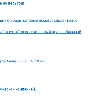
 на весь год!
их огурцов, которые помогут справиться с
 (10 из 10) за великолепный вкус и обильный
ку, сахар, разрыхлитель.
ружеской компанией.