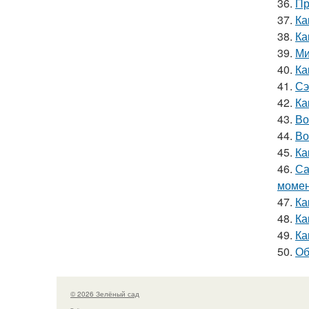
36.
Пр
37.
Ка
38.
Ка
39.
Ми
40.
Ка
41.
Сэ
42.
Ка
43.
Во
44.
Во
45.
Ка
46.
Са
моме
47.
Ка
48.
Ка
49.
Ка
50.
Об
© 2026 Зелёный сад