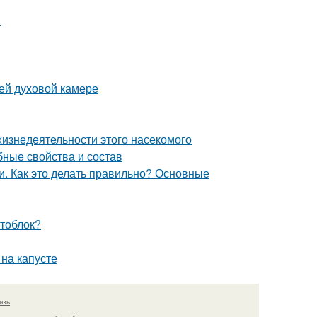
ы
ей духовой камере
жизнедеятельности этого насекомого
бные свойства и состав
. Как это делать правильно? Основные
отоблок?
 на капусте
язь