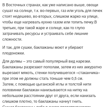
В Восточных странах, как уже написано выше, овощи
сушат на солнце, т.к. во-первых, газ или уголь для печек
стоят недешево, во-вторых, слишком жарко на улице,
чтобы еще нагревать кухню газом или топить печку.В
третьих, при такой жаре и солнце, как-то глупо
затрачивать ресурсы и устраивать себе лишние
сложности.
И так, для сушки, баклажаны моют и убирают
плодоножки.
Для долмы – это самый популярный вид нарезки.
Баклажаны разрезают пополам, затем из них аккуратно
вырезают мякоть, стенки получившегося «стаканчика»
при этом не должны стать тоньше чем 0,5 см.
Затем, с помощью цыганской иглы и толстой нити
половинки баклажан нанизываются на нитку на
небольшом расстоянии друг от друга, если нанизать
слишком плотно, то баклажаны начнут гнить.
Сушат баклажаны либо в сухом проветриваемом