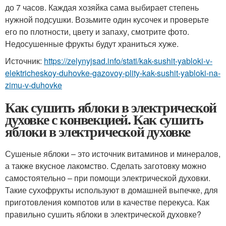
до 7 часов. Каждая хозяйка сама выбирает степень
нужной подсушки. Возьмите один кусочек и проверьте
его по плотности, цвету и запаху, смотрите фото.
Недосушенные фрукты будут храниться хуже.
Источник:
https://zelynyjsad.info/stati/kak-sushit-yabloki-v-
elektricheskoy-duhovke-gazovoy-plity-kak-sushit-yabloki-na-
zimu-v-duhovke
Как сушить яблоки в электрической
духовке с конвекцией. Как сушить
яблоки в электрической духовке
Сушеные яблоки – это источник витаминов и минералов,
а также вкусное лакомство. Сделать заготовку можно
самостоятельно – при помощи электрической духовки.
Такие сухофрукты используют в домашней выпечке, для
приготовления компотов или в качестве перекуса. Как
правильно сушить яблоки в электрической духовке?