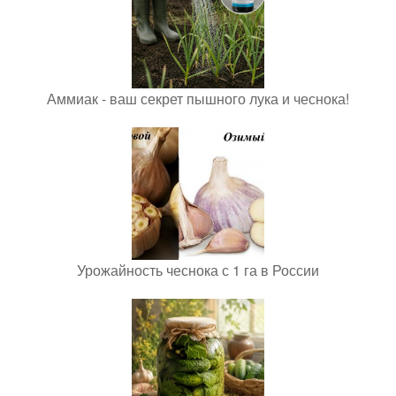
Аммиак - ваш секрет пышного лука и чеснока!
Урожайность чеснока с 1 га в России