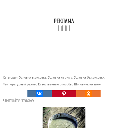
Категории:
Условия в духовке
,
Условия на зиму
,
Условия без духовки
,
Температурный режим
,
Естественные способы
,
Шиповник на зиму
Читайте также