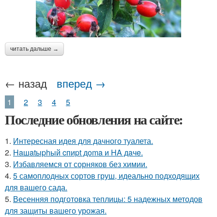
читать дальше →
← назад
вперед →
1
2
3
4
5
Последние обновления на сайте:
1.
Интересная идея для дачного туалета.
2.
Haшatыphый cпиpt дoma и HA дaчe.
3.
Избавляемся от сорняков без химии.
4.
5 самоплодных сортов груш, идеально подходящих
для вашего сада.
5.
Весенняя подготовка теплицы: 5 надежных методов
для защиты вашего урожая.