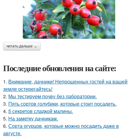
читать дальше →
Последние обновления на сайте:
1.
Внимание, дачники! Непрошенных гостей на вашей
земле остерегайтесь!
2.
Мы тестируем почву без лаборатории.
3.
Пять сортов голубики, которые стоит посадить.
4.
5 секретов сладкой малины.
5.
На заметку дачникам.
6.
Сорта огурцов, которые можно посадить даже в
августе.