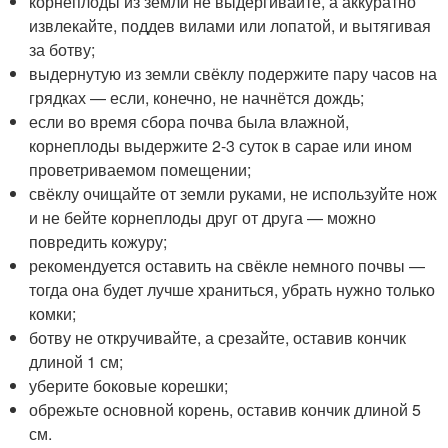
корнеплоды из земли не выдёргивайте, а аккуратно
извлекайте, поддев вилами или лопатой, и вытягивая
за ботву;
выдернутую из земли свёклу подержите пару часов на
грядках — если, конечно, не начнётся дождь;
если во время сбора почва была влажной,
корнеплоды выдержите 2-3 суток в сарае или ином
проветриваемом помещении;
свёклу очищайте от земли руками, не используйте нож
и не бейте корнеплоды друг от друга — можно
повредить кожуру;
рекомендуется оставить на свёкле немного почвы —
тогда она будет лучше храниться, убрать нужно только
комки;
ботву не откручивайте, а срезайте, оставив кончик
длиной 1 см;
уберите боковые корешки;
обрежьте основной корень, оставив кончик длиной 5
см.