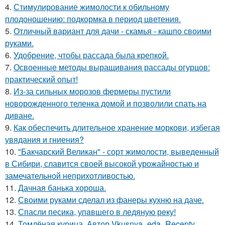
4.
Стимулирование жимолости к обильному
плодоношению: подкормка в период цветения.
5.
Отличный вариант для дачи - скамья - кашпо своими
руками.
6.
Удобрение, чтобы рассада была крепкoй.
7.
Освоенные методы выращивания рассады огурцов:
практический опыт!
8.
Из-за сильных морозов фермеры пустили
новорожденного теленка домой и позволили спать на
диване.
9.
Как обеспечить длительное хранение моркови, избегая
увядания и гниения?
10.
"Бакчарский Великан" - сорт жимолости, выведенный
в Сибири, славится своей высокой урожайностью и
замечательной неприхотливостью.
11.
Дачная банька хороша.
12.
Своими руками сделал из фанеры кухню на даче.
13.
Спасли песика, упaвшего в ледяную рeку!
14.
Томлёная курица. Автор Vkusnya_eda_Recepty.