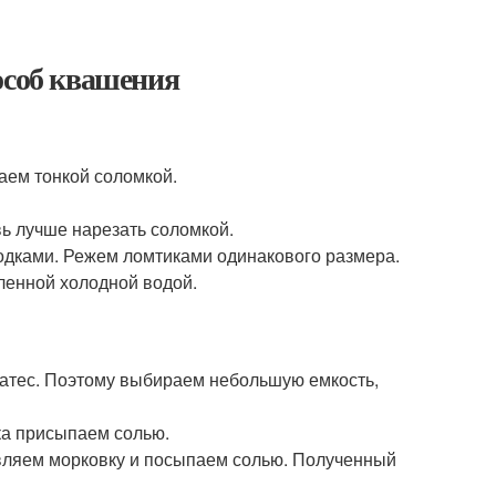
особ квашения
аем тонкой соломкой.
вь лучше нарезать соломкой.
одками. Режем ломтиками одинакового размера.
ленной холодной водой.
икатес. Поэтому выбираем небольшую емкость,
ка присыпаем солью.
вляем морковку и посыпаем солью. Полученный