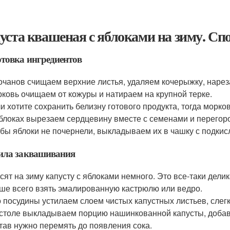
уста квашеная с яблоками на зиму. Сп
товка ингредиентов
очанов счищаем верхние листья, удаляем кочерыжку, нарез
ковь очищаем от кожуры и натираем на крупной терке.
и хотите сохранить белизну готового продукта, тогда морко
блоках вырезаем сердцевину вместе с семенами и перегор
бы яблоки не почернели, выкладываем их в чашку с подкис
ила заквашивания
сят на зиму капусту с яблоками немного. Это все-таки дел
ше всего взять эмалированную кастрюлю или ведро.
 посудины устилаем слоем чистых капустных листьев, слег
столе выкладываем порцию нашинкованной капусты, доба
тав нужно перемять до появления сока.