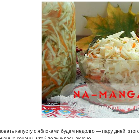
овать капусту с яблоками будем недолго — пару дней, этого
рченые кочаны, чтоб получилась вкусно.