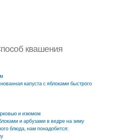
Способ квашения
ом
нованная капуста с яблоками быстрого
морковью и изюмом
блоками и арбузами в ведре на зиму
ного блюда, нам понадобится:
му