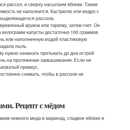
я рассол, и сверху насыпаем яблоки. Таким
мкость не наполнится. Кастрюлю или ведро с
 выделяющегося рассола.
еревянный кружок или тарелку, затем гнет. Он
а килограмм капусты достаточно 100 граммов
ень или наполненную водой пластиковую
падала пыль.
му нужно начинать протыкать до дна острой
день на протяжении заквашивания. Если не
ьковатый привкус.
остоянно снимать, чтобы в рассоле не
ми. Рецепт с мёдом
авим немного меда в маринад, сладкое яблоко и