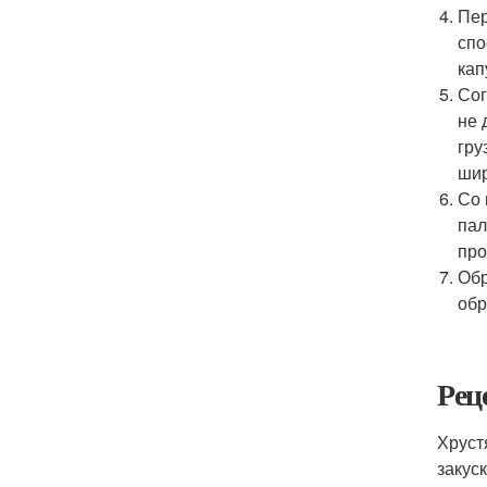
Пер
спо
кап
Сог
не 
гру
шир
Со 
пал
про
Обр
обр
Рец
Хруст
закуск