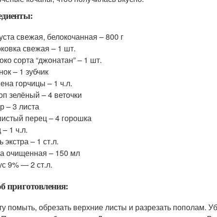
едиенты:
уста свежая, белокочанная – 800 г
ковка свежая – 1 шт.
око сорта “джонатан” – 1 шт.
нок – 1 зубчик
ена горчицы – 1 ч.л.
оп зелёный – 4 веточки
р – 3 листа
истый перец – 4 горошка
 – 1 ч.л.
ь экстра – 1 ст.л.
а очищенная – 150 мл
ус 9% — 2 ст.л.
б приготовления:
ту помыть, обрезать верхние листы и разрезать пополам. Уб