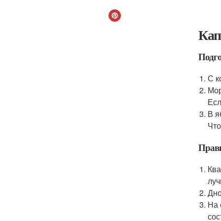
Кап
Подго
С к
Мор
Есл
В я
Что
Прав
Ква
луч
Дно
На 
сос