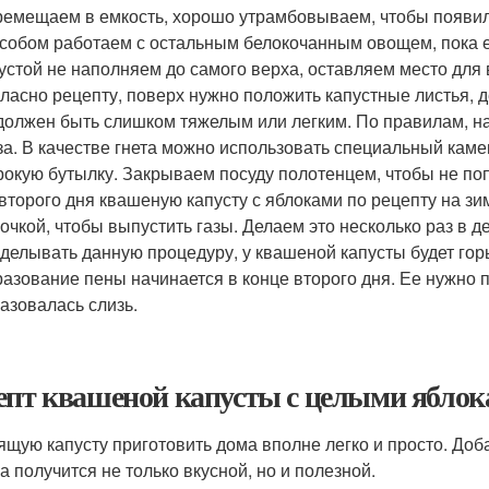
емещаем в емкость, хорошо утрамбовываем, чтобы появилс
собом работаем с остальным белокочанным овощем, пока е
устой не наполняем до самого верха, оставляем место для
ласно рецепту, поверх нужно положить капустные листья, д
должен быть слишком тяжелым или легким. По правилам, н
за. В качестве гнета можно использовать специальный кам
окую бутылку. Закрываем посуду полотенцем, чтобы не по
второго дня квашеную капусту с яблоками по рецепту на зи
очкой, чтобы выпустить газы. Делаем это несколько раз в 
делывать данную процедуру, у квашеной капусты будет гор
азование пены начинается в конце второго дня. Ее нужно п
азовалась слизь.
епт квашеной капусты с целыми яблока
ящую капусту приготовить дома вполне легко и просто. Доб
а получится не только вкусной, но и полезной.