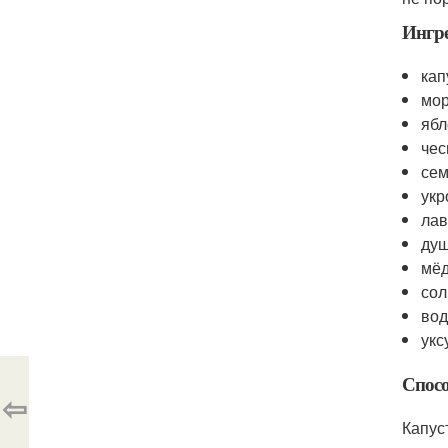
Ингр
кап
мор
ябл
чес
сем
укр
лав
душ
мёд
сол
вод
укс
Спосо
⇦
Капус