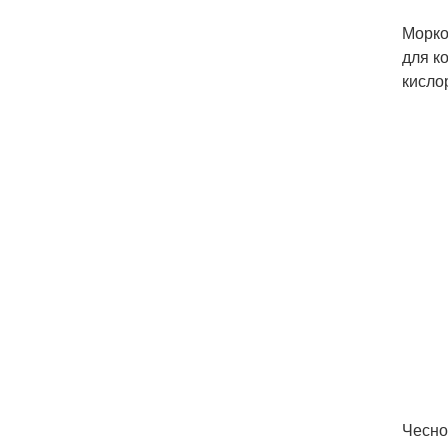
Морко
для к
кисло
Чесно