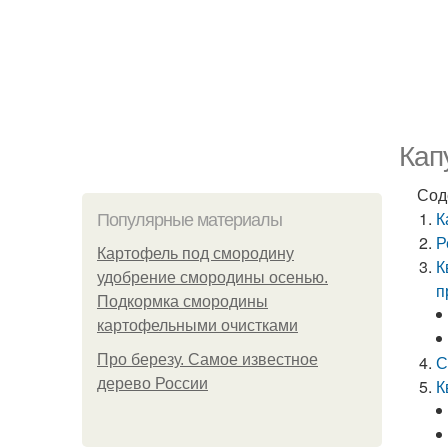
Кап
Сод
К
Популярные материалы
Р
Картофель под смородину
К
удобрение смородины осенью.
п
Подкормка смородины
картофельными очистками
Про березу. Самое известное
С
дерево России
К