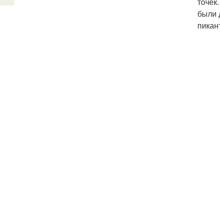
точек
были 
пикан