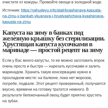
очистите от кожуры. Промойте овощи в холодной воде.
Источник:
https://yahudeyu.info/stati/kvashenaya-kapusta-
na-zimu-v-bankah-vkusnaya-i-hrustyashchaya-kvashenaya-
kapusta-na-zimu
Капуста на зиму в банках под
железную крышку без стерилизации.
Хрустящая капуста кусочками в
маринаде — простой рецепт на зиму
Если у Вас много капусты, то ее можно заготовить впрок
очень просто и быстро — нарезать кусочками и залить
маринадом. Хранить такую консервацию нужно в
прохладном месте: на балконе, пока нет морозов,
погребе, подвале. Этот рецепт проверенный, получается
вкусно, времени на готовку тратится немного. В
результате белокочанный овощ будет приятно хрустеть
на зубах.