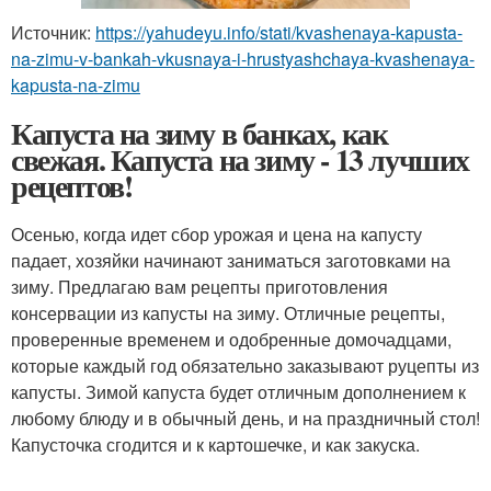
Источник:
https://yahudeyu.info/stati/kvashenaya-kapusta-
na-zimu-v-bankah-vkusnaya-i-hrustyashchaya-kvashenaya-
kapusta-na-zimu
Капуста на зиму в банках, как
свежая. Капуста на зиму - 13 лучших
рецептов!
Осенью, когда идет сбор урожая и цена на капусту
падает, хозяйки начинают заниматься заготовками на
зиму. Предлагаю вам рецепты приготовления
консервации из капусты на зиму. Отличные рецепты,
проверенные временем и одобренные домочадцами,
которые каждый год обязательно заказывают руцепты из
капусты. Зимой капуста будет отличным дополнением к
любому блюду и в обычный день, и на праздничный стол!
Капусточка сгодится и к картошечке, и как закуска.