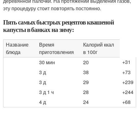
деревянной палочки. На протяжении выделения газов,
эту процедуру стоит повторять постоянно.
Пять самых быстрых рецептов квашеной
капусты в банках на зиму:
Название
Время
Калорий ккал
блюда
приготовления
в 100г
+31
30 мин
20
3 д
38
+73
3 д
29
+239
3 д 1 ч
28
+244
4 д
24
+68