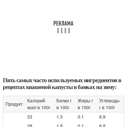
Пять самых часто используемых ингредиентов в
рецептах квашеной капусты в банках на зиму:
Калорий
Белки г
Жиры г
Углеводы
Продукт
ккал в 100г
в 100г
в 100г
г в 100г
33
1.3
0.1
6.9
28
1.8
0.1
6.8