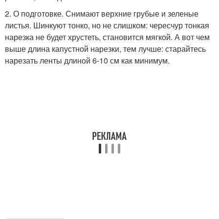
2. О подготовке. Снимают верхние грубые и зеленые
листья. Шинкуют тонко, но не слишком: чересчур тонкая
Капуста в маринаде
Яблоки в капусте
нарезка не будет хрустеть, становится мягкой. А вот чем
выше длина капустной нарезки, тем лучше: старайтесь
нарезать ленты длиной 6-10 см как минимум.
Яблоки с капустой
Яблоки в банках
Рецепт на 3-литровую
Капуста с медом
банку