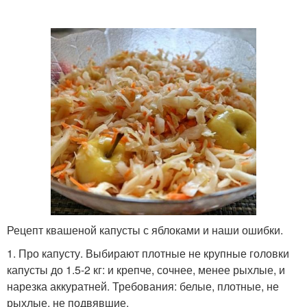
Капусты в рассоле
Капуста от ольги
Капуста в рассоле
Капусты с яблоками
Капусты на зиму
Засолки в банках
Рецепт квашеной капусты с яблоками и наши ошибки.
1. Про капусту. Выбирают плотные не крупные головки
капусты до 1.5-2 кг: и крепче, сочнее, менее рыхлые, и
Суточная капуста
Краснокочанная капуста
нарезка аккуратней. Требования: белые, плотные, не
рыхлые, не подвявшие.