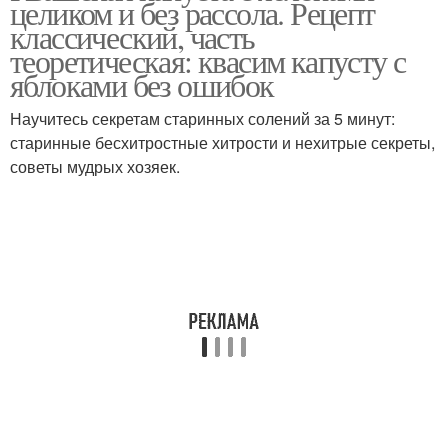
целиком и без рассола. Рецепт
классический, часть
теоретическая: квасим капусту с
яблоками без ошибок
Ингредиенты для
Капусты в банке
квашеная капуста
Научитесь секретам старинных солений за 5 минут:
старинные бесхитростные хитрости и нехитрые секреты,
советы мудрых хозяек.
Капуста в банках
Капуста с морковью
Капуста под железную
Капусты под железную
крышку
крышку
Литровые банки
Капусты в банках