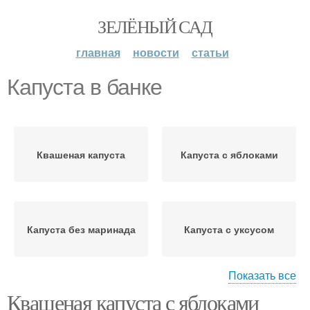
ЗЕЛЁНЫЙ САД
главная
новости
статьи
Капуста в банке
Квашеная капуста
Капуста с яблоками
Капуста без маринада
Капуста с уксусом
Показать все
Квашеная капуста с яблоками
Капуста на зиму
Капусты в рассолах