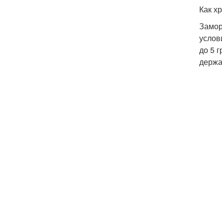
Как х
Замор
услов
до 5 
держа