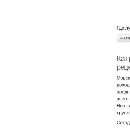
Где л
читат
Как
рец
Морск
доход
предп
всего
Но ес
хруст
Сегод