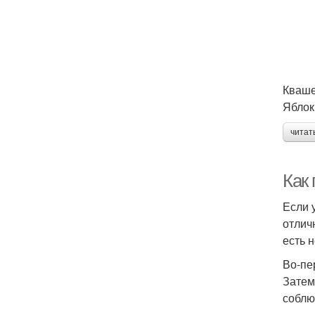
Кваше
Яблок
читат
Как
Если 
отлич
есть 
Во-пе
Затем
соблю