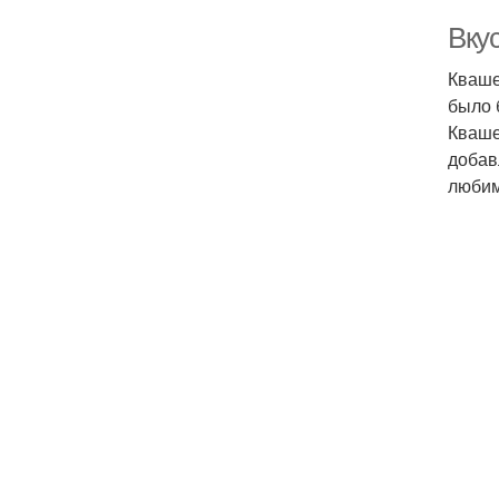
Вкус
Кваше
было 
Кваше
добав
любим