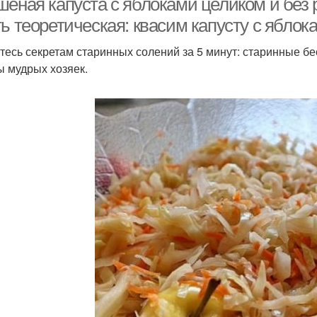
шеная капуста с яблоками целиком и без 
ь теоретическая: квасим капусту с яблок
тесь секретам старинных солений за 5 минут: старинные бе
ы мудрых хозяек.