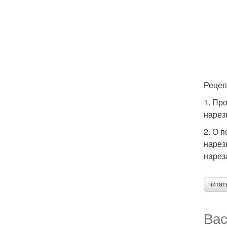
Рецеп
1. Пр
нарез
2. О 
нарез
нарез
читат
Вас