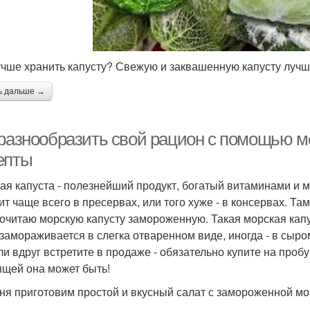
учше хранить капусту? Свежую и заквашенную капусту лучше
ь дальше →
 разнообразить свой рацион с помощью м
епты
ая капуста - полезнейший продукт, богатый витаминами и м
ит чаще всего в пресервах, или того хуже - в консервах. Та
очитаю морскую капусту замороженную. Такая морская кап
 замораживается в слегка отваренном виде, иногда - в сыром
ли вдруг встретите в продаже - обязательно купите на пробу
ящей она может быть!
ня приготовим простой и вкусный салат с замороженной мор