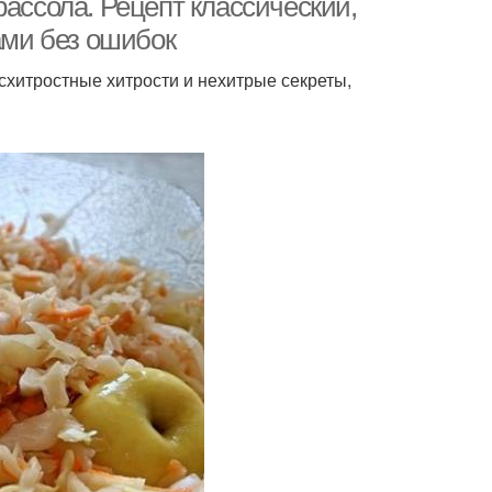
рассола. Рецепт классический,
ами без ошибок
схитростные хитрости и нехитрые секреты,