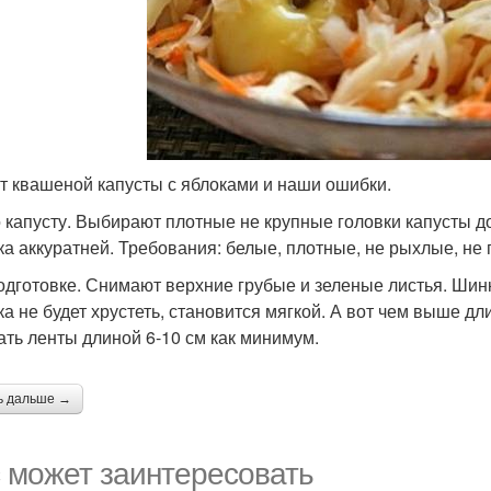
т квашеной капусты с яблоками и наши ошибки.
о капусту. Выбирают плотные не крупные головки капусты до 
ка аккуратней. Требования: белые, плотные, не рыхлые, не
подготовке. Снимают верхние грубые и зеленые листья. Шинк
ка не будет хрустеть, становится мягкой. А вот чем выше дл
ать ленты длиной 6-10 см как минимум.
ь дальше →
 может заинтересовать