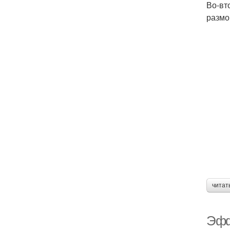
Во-вт
размо
читат
Эфф