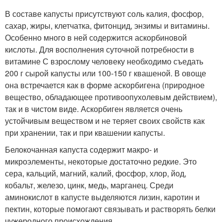
В составе капусты присутствуют соль калия, фосфор,
сахар, жиры, клетчатка, фитонцид, энзимы и витамины.
Особенно много в ней содержится аскорбиновой
кислоты. Для восполнения суточной потребности в
витамине С взрослому человеку необходимо съедать
200 г сырой капусты или 100-150 г квашеной. В овоще
она встречается как в форме аскорбигена (природное
вещество, обладающее противоопухолевым действием),
так и в чистом виде. Аскорбиген является очень
устойчивым веществом и не теряет своих свойств как
при хранении, так и при квашении капусты.
Белокочанная капуста содержит макро- и
микроэлементы, некоторые достаточно редкие. Это
сера, кальций, магний, калий, фосфор, хлор, йод,
кобальт, железо, цинк, медь, марганец. Среди
аминокислот в капусте выделяются лизин, каротин и
пектин, которые помогают связывать и растворять белки
чужеродного происхождения.