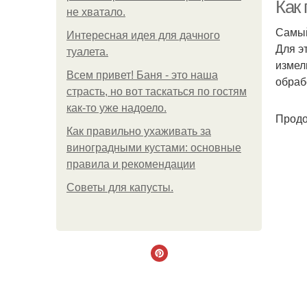
Как
не хватало.
Самый
Интересная идея для дачного
Для э
туалета.
измел
Всем привет! Баня - это наша
обраб
страсть, но вот таскаться по гостям
как-то уже надоело.
Продо
Ка
Как правильно ухаживать за
виноградными кустами: основные
правила и рекомендации
Советы для капусты.
Ка