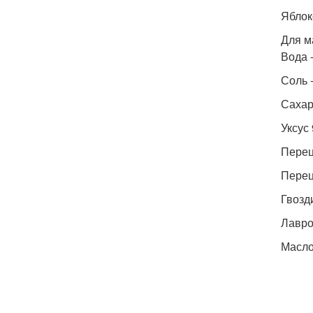
Яблок
Для м
Вода -
Соль -
Сахар 
Уксус 
Перец
Перец
Гвозди
Лавро
Масло