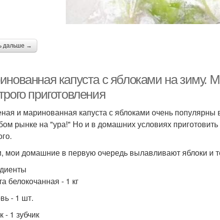
апуста в морозилке
Капусты со свёклой
ь дальше →
Капусты для
снокочанная капуста
длительного хранения
ов
инованная капуста с яблоками на зиму. 
трого приготовления
ная и маринованная капуста с яблоками очень популярны в 
пусты в целлофане
Капусты для хранения
Кап
бом рынке на "ура!" Но и в домашних условиях приготовит
ого.
и, мои домашние в первую очередь вылавливают яблоки и то
Овощи на зиму
Брюссельская капуста
Капус
диенты
а белокочанная - 1 кг
ь - 1 шт.
Салат из
Капусты с горошком
Капу
краснокочанной
 - 1 зубчик