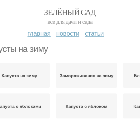
ЗЕЛЁНЫЙ САД
всё для дачи и сада
главная
новости
статьи
усты на зиму
Капуста на зиму
Замораживания на зиму
Бл
апуста с яблоками
Капуста с яблоком
Ка
Капуста с болгарским
Капуста с зеленью