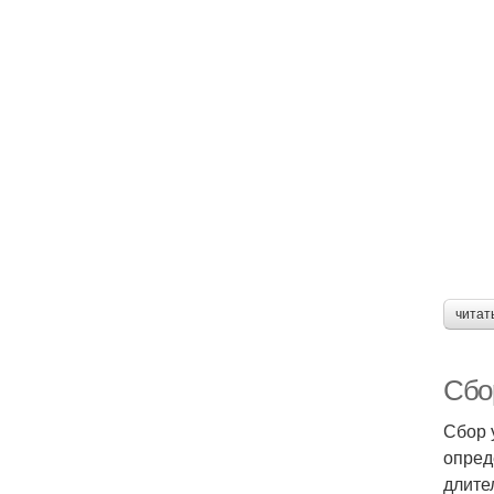
читат
Сбо
Сбор 
опред
длите