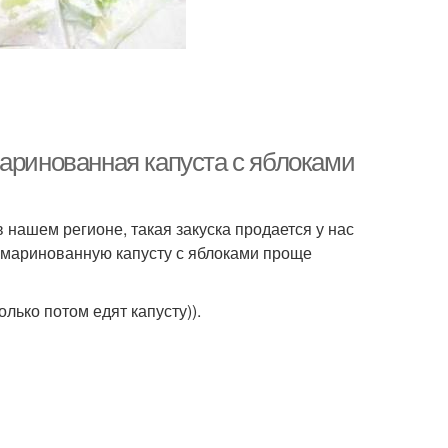
Банка на зиму
Грузинская капуста
Капусты в
Капусты в
ощехранилище
промышленных складах
Маринованная капуста с яблоками
нашем регионе, такая закуска продается у нас
усты к заморозке
Капусты для голубцов
ь маринованную капусту с яблоками проще
лько потом едят капусту)).
ты для заморозки
Погреба к зиме
Салаты из
сты с майонезом
краснокочанной