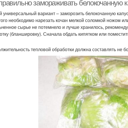
перцем
 правильно замораживать белокочанную к
 универсальный вариант – заморозить белокочанную капус
того необходимо нарезать кочан мелкой соломкой ножом ил
Капусты по лунному
Капуста с клюквой
Кап
ьченное сырье не потемнело и лучше хранилось, рекоменд
календарю
отку (бланшировку). Сначала обдать кипятком или поместит
лжительность тепловой обработки должна составлять не бо
Капуста перед
пуста для прикорма
Ц
заморозкой
Капуста без
Ола
Капуста без варки
холодильника
пуста для голубцов
Японская капуста
У