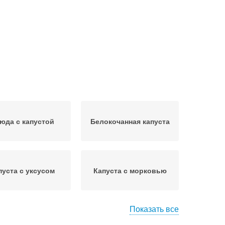
юда с капустой
Белокочанная капуста
пуста с уксусом
Капуста с морковью
Показать все
Перец на зиму
Капуста с огурцами