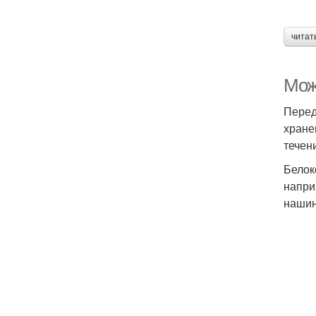
читат
Мож
Перед
хране
течен
Белок
напри
нашин