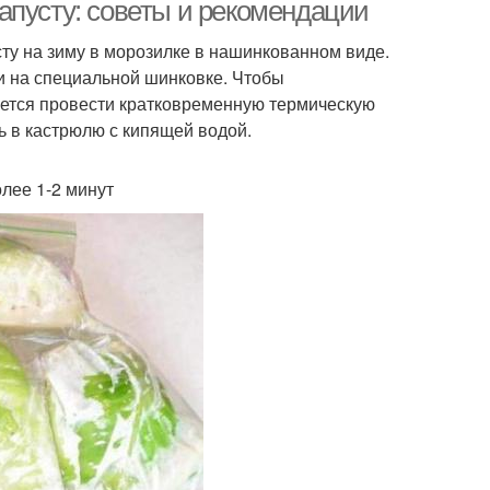
апусту: советы и рекомендации
ту на зиму в морозилке в нашинкованном виде.
и на специальной шинковке. Чтобы
усты на хранение
Капусты в погребе
уется провести кратковременную термическую
ь в кастрюлю с кипящей водой.
лее 1-2 минут
Капусты перед
ветная капуста
приготовлением
дьи из цветной
Капусты в домашних
капусты
условиях
Блюдо из цветной
словия на зиму
капусты