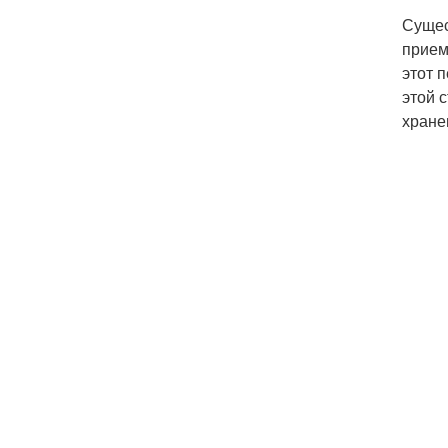
Сущес
прием
этот 
этой 
хране