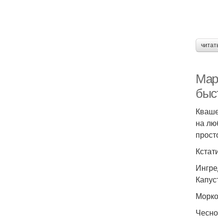
К
читат
Кра
Мар
быс
Кваше
Ка
на лю
прост
Кстат
Ингре
Капуст
Морков
Чеснок